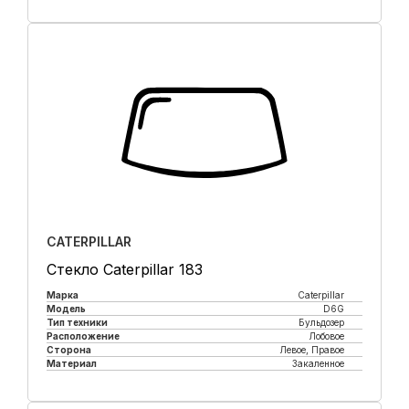
Купить в 1 клик
CATERPILLAR
Стекло Caterpillar 183
Марка
Caterpillar
Модель
D6G
Тип техники
Бульдозер
Расположение
Лобовое
Сторона
Левое, Правое
Материал
Закаленное
Купить в 1 клик