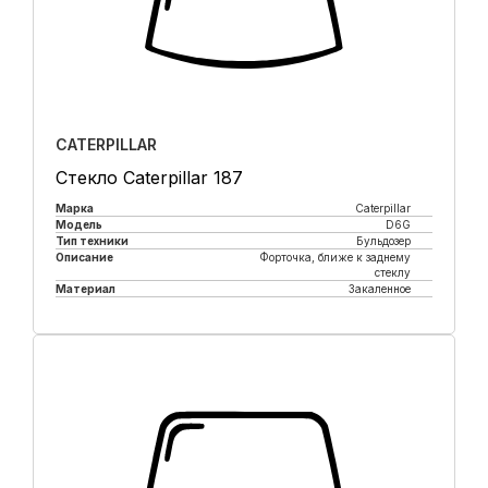
CATERPILLAR
Стекло Caterpillar 187
Марка
Caterpillar
Модель
D6G
Тип техники
Бульдозер
Описание
Форточка, ближе к заднему
стеклу
Материал
Закаленное
Купить в 1 клик