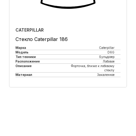
CATERPILLAR
Стекло Caterpillar 186
Марка
Caterpillar
Модель
D6G
Тип техники
Бульдозер
Расположение
Лобовое
Описание
Форточка, ближе к лобовому
стеклу
Материал
Закаленное
Купить в 1 клик