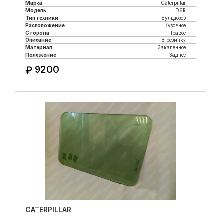
Марка
Caterpillar
Модель
D6R
Тип техники
Бульдозер
Расположение
Кузовное
Сторона
Правое
Описание
В резинку
Материал
Закаленное
Положение
Заднее
9200
₽
Купить в 1 клик
CATERPILLAR