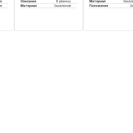
ое
Описание
В резинку
Материал
Закал
ее
Материал
Закаленное
Положение
З
Купить в 1 клик
Купить в 1 кли