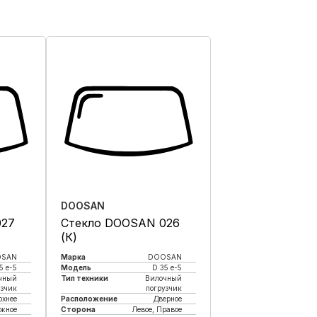
DOOSAN
027
Стекло DOOSAN 026
(К)
OSAN
Марка
DOOSAN
5 e-5
Модель
D 35 e-5
чный
Тип техники
Вилочный
узчик
погрузчик
рхнее
Расположение
Дверное
жное
Сторона
Левое, Правое