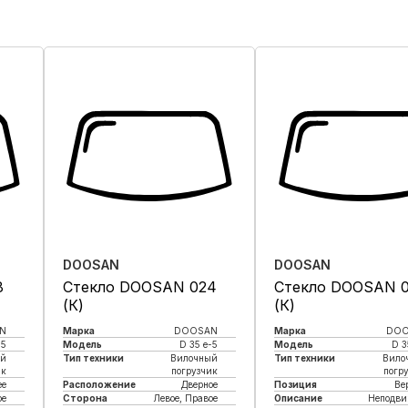
DOOSAN
DOOSAN
8
Стекло DOOSAN 024
Стекло DOOSAN 
(К)
(К)
N
Марка
DOOSAN
Марка
DO
-5
Модель
D 35 e-5
Модель
D 3
ый
Тип техники
Вилочный
Тип техники
Вило
ик
погрузчик
погр
е
Расположение
Дверное
Позиция
Ве
ое
Сторона
Левое, Правое
Описание
Неподви