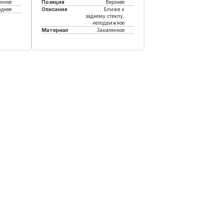
енное
Позиция
Верхнее
аднее
Описание
Ближе к
заднему стеклу,
неподвижное
к
Материал
Закаленное
Купить в 1 клик