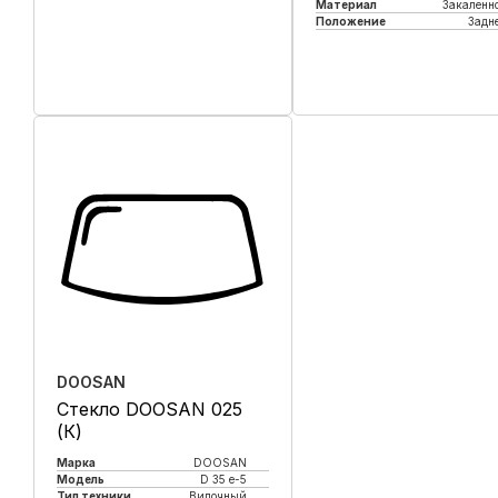
Материал
Закаленн
Положение
Задн
Купить в 1 клик
Купить в 1 клик
DOOSAN
Стекло DOOSAN 025
(К)
Марка
DOOSAN
Модель
D 35 e-5
Тип техники
Вилочный