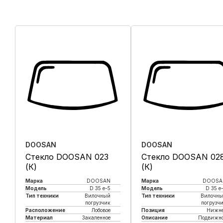
DOOSAN
DOOSAN
Стекло DOOSAN 023
Стекло DOOSAN 02
(К)
(К)
Марка
DOOSAN
Марка
DOOSA
Модель
D 35 e-5
Модель
D 35 e
Тип техники
Вилочный
Тип техники
Вилочн
погрузчик
погрузч
Расположение
Лобовое
Позиция
Нижне
Материал
Закаленное
Описание
Подвижн