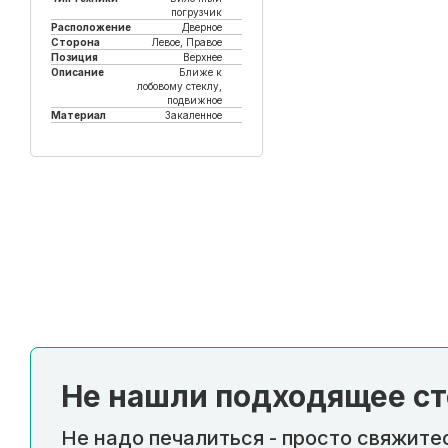
погрузчик
Расположение
Дверное
Сторона
Левое, Правое
Позиция
Верхнее
Описание
Ближе к
лобовому стеклу,
подвижное
Материал
Закаленное
Купить в 1 клик
Не нашли подходящее ст
Не надо печалиться - просто свяжитес