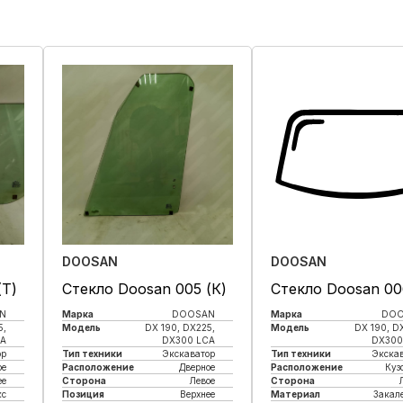
DOOSAN
DOOSAN
(Т)
Стекло Doosan 005 (К)
Стекло Doosan 00
N
Марка
DOOSAN
Марка
DO
5,
Модель
DX 190, DX225,
Модель
DX 190, D
CA
DX300 LCA
DX300
ор
Тип техники
Экскаватор
Тип техники
Экска
ое
Расположение
Дверное
Расположение
Куз
е
Сторона
Левое
Сторона
кс
Позиция
Верхнее
Материал
Закал