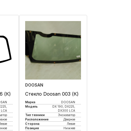
DOOSAN
6 (К)
Стекло Doosan 003 (К)
OSAN
Марка
DOOSAN
X225,
Модель
DX 190, DX225,
 LCA
DX300 LCA
ватор
Тип техники
Экскаватор
овное
Расположение
Дверное
Левое
Сторона
Левое
енное
Позиция
Нижнее