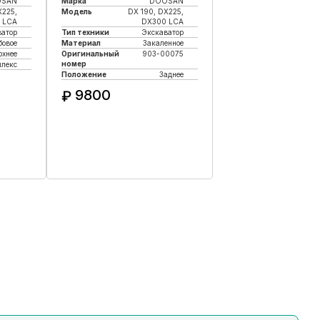
OSAN
Марка
DOOSAN
X225,
Модель
DX 190, DX225,
 LCA
DX300 LCA
ватор
Тип техники
Экскаватор
бовое
Материал
Закаленное
рхнее
Оригинальный
903-00075
номер
плекс
Положение
Заднее
9800
₽
к
Купить в 1 клик