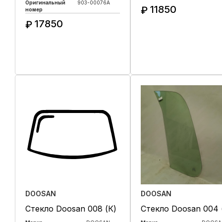
Оригинальный
903-00076A
11850
₽
номер
17850
₽
Купить в 1 клик
Купить в 1 клик
DOOSAN
DOOSAN
Стекло Doosan 008 (К)
Стекло Doosan 004 