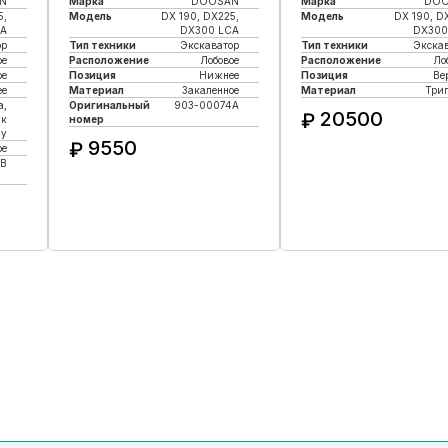
N
Марка
DOOSAN
Марка
DO
5,
Модель
DX 190, DX225,
Модель
DX 190, D
CA
DX300 LCA
DX300
ор
Тип техники
Экскаватор
Тип техники
Экска
ое
Расположение
Лобовое
Расположение
Ло
ое
Позиция
Нижнее
Позиция
Ве
ее
Материал
Закаленное
Материал
Три
а,
Оригинальный
903-00074A
20500
₽
 к
номер
лу
9550
₽
ое
Купить в 1 кли
B
Купить в 1 клик