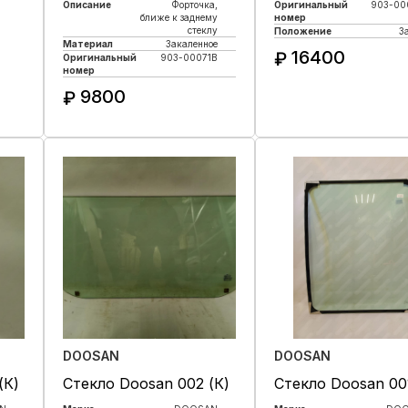
Описание
Форточка,
Оригинальный
903-00
ближе к заднему
номер
стеклу
Положение
З
Материал
Закаленное
16400
₽
Оригинальный
903-00071B
номер
Купить в 1 кли
9800
₽
Купить в 1 клик
DOOSAN
DOOSAN
(К)
Стекло Doosan 002 (К)
Стекло Doosan 001