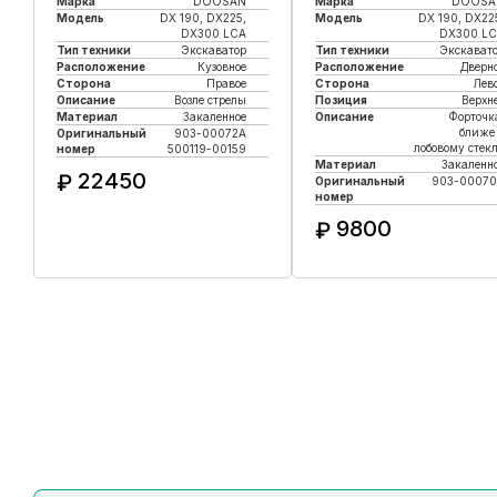
Марка
DOOSAN
Марка
DOOSA
Модель
DX 190, DX225,
Модель
DX 190, DX22
DX300 LCA
DX300 L
Тип техники
Экскаватор
Тип техники
Экскават
Расположение
Кузовное
Расположение
Дверн
Сторона
Правое
Сторона
Лев
Описание
Возле стрелы
Позиция
Верхн
Материал
Закаленное
Описание
Форточк
ближе
Оригинальный
903-00072A
лобовому стек
номер
500119-00159
Материал
Закаленн
22450
₽
Оригинальный
903-00070
номер
Купить в 1 клик
9800
₽
Купить в 1 клик