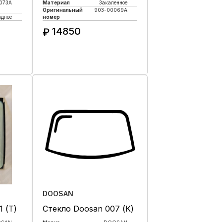
073A
Материал
Закаленное
Оригинальный
903-00069А
аднее
номер
14850
₽
к
Купить в 1 клик
DOOSAN
 (Т)
Стекло Doosan 007 (К)