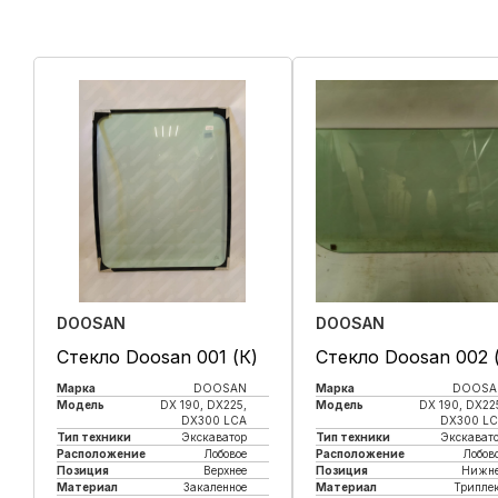
DOOSAN
DOOSAN
Стекло Doosan 001 (К)
Стекло Doosan 002 
Марка
DOOSAN
Марка
DOOSA
Модель
DX 190, DX225,
Модель
DX 190, DX22
DX300 LCA
DX300 L
Тип техники
Экскаватор
Тип техники
Экскават
Расположение
Лобовое
Расположение
Лобов
Позиция
Верхнее
Позиция
Нижне
Материал
Закаленное
Материал
Трипле