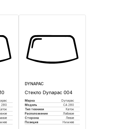
DYNAPAC
10
Стекло Dynapac 004
apac
Марка
Dynapac
 280
Модель
CA 280
Каток
Тип техники
Каток
овное
Расположение
Лобовое
равое
Сторона
Левое
жнее
Позиция
Нижнее