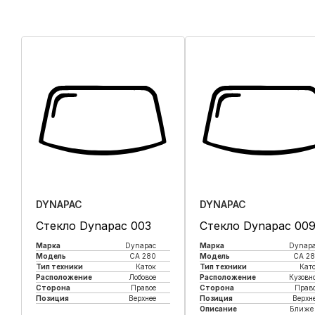
DYNAPAC
DYNAPAC
Стекло Dynapac 003
Стекло Dynapac 00
Марка
Dynapac
Марка
Dynap
Модель
CA 280
Модель
CA 2
Тип техники
Каток
Тип техники
Кат
Расположение
Лобовое
Расположение
Кузовн
Сторона
Правое
Сторона
Прав
Позиция
Верхнее
Позиция
Верхн
Описание
Ближе