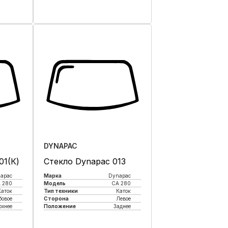
к
Купить в 1 клик
DYNAPAC
01(К)
Стекло Dynapac 013
apac
Марка
Dynapac
 280
Модель
CA 280
Каток
Тип техники
Каток
бовое
Сторона
Левое
рхнее
Положение
Заднее
к
Купить в 1 клик