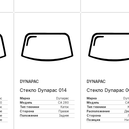
DYNAPAC
DYNAPAC
Стекло Dynapac 014
Стекло Dynapac 
ac
Марка
Dynapac
Марка
Dyn
80
Модель
CA 280
Модель
CA
ок
Тип техники
Каток
Тип техники
ое
Сторона
Правое
Расположение
Дв
ое
Положение
Заднее
Сторона
е
Позиция
Ни
Купить в 1 клик