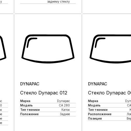
лу
заднему стеклу
Купить в 1 кли
Купить в 1 клик
DYNAPAC
DYNAPAC
Стекло Dynapac 012
Стекло Dynapac 0
ac
Марка
Dynapac
Марка
Dyn
80
Модель
CA 280
Модель
CA
ок
Тип техники
Каток
Тип техники
ое
Положение
Заднее
Расположение
Ло
ое
Позиция
Ве
ее
Купить в 1 клик
Купить в 1 кли