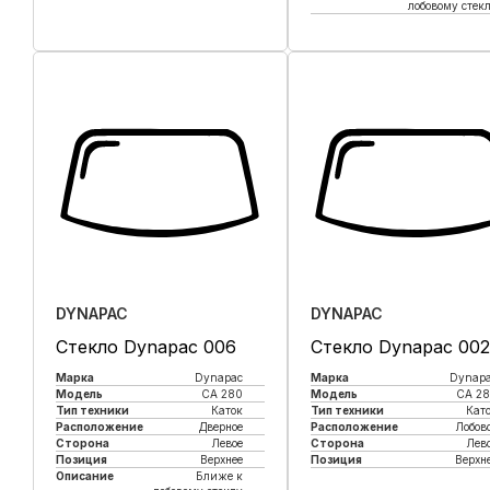
лобовому стек
Купить в 1 клик
Купить в 1 клик
DYNAPAC
DYNAPAC
Стекло Dynapac 006
Стекло Dynapac 002
Марка
Dynapac
Марка
Dynap
Модель
CA 280
Модель
CA 2
Тип техники
Каток
Тип техники
Кат
Расположение
Дверное
Расположение
Лобов
Сторона
Левое
Сторона
Лев
Позиция
Верхнее
Позиция
Верхн
Описание
Ближе к