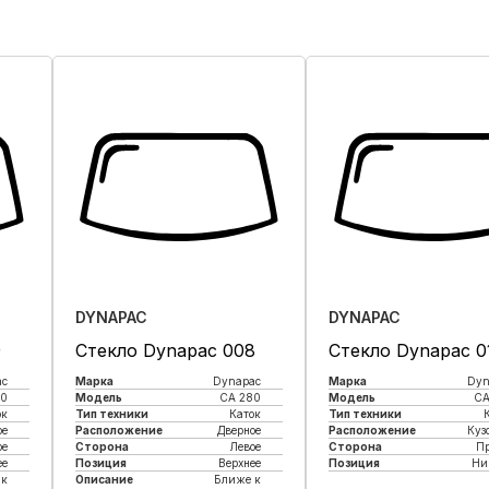
DYNAPAC
DYNAPAC
9
Стекло Dynapac 008
Стекло Dynapac 0
ac
Марка
Dynapac
Марка
Dyn
80
Модель
CA 280
Модель
CA
ок
Тип техники
Каток
Тип техники
ое
Расположение
Дверное
Расположение
Куз
ое
Сторона
Левое
Сторона
П
ее
Позиция
Верхнее
Позиция
Ни
 к
Описание
Ближе к