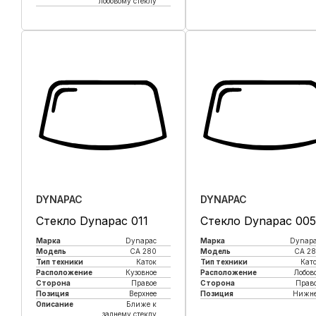
лобовому стеклу
Купить в 1 клик
Купить в 1 клик
DYNAPAC
DYNAPAC
Стекло Dynapac 011
Стекло Dynapac 005
Марка
Dynapac
Марка
Dynap
Модель
CA 280
Модель
CA 2
Тип техники
Каток
Тип техники
Кат
Расположение
Кузовное
Расположение
Лобов
Сторона
Правое
Сторона
Прав
Позиция
Верхнее
Позиция
Нижне
Описание
Ближе к
заднему стеклу