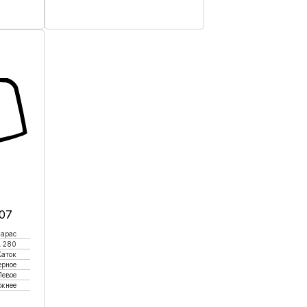
007
apac
 280
Каток
ерное
Левое
жнее