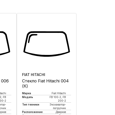
FIAT HITACHI
i 006
Стекло Fiat Hitachi 004
(К)
itachi
Марка
Fiat Hitachi
2, FB
Модель
FB 100-2, FB
00-2
200-2
атор-
Тип техники
Экскаватор-
узчик
погрузчик
ерное
Расположение
Дверное