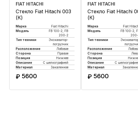
FIAT HITACHI
FIAT HITACHI
Стекло Fiat Hitachi 003
Стекло Fiat Hitachi 
(К)
(К)
Марка
Fiat Hitachi
Марка
Fiat Hitac
Модель
FB 100-2, FB
Модель
FB 100-2, 
200-2
200
Тип техники
Экскаватор-
Тип техники
Экскавато
погрузчик
погрузч
Расположение
Лобовое
Расположение
Лобов
Сторона
Правое
Сторона
Лев
Позиция
Нижнее
Позиция
Нижне
Описание
С шелкографией
Описание
С шелкографи
Материал
Закаленное
Материал
Закаленн
5600
5600
₽
₽
Купить в 1 клик
Купить в 1 клик