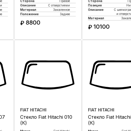
ое
Сторона
Правое
Сторона
П
ми
Описание
С отверстиями
Позиция
Ни
ое
Материал
Закаленное
Описание
С шелкогр
и отверс
ее
Положение
Заднее
Материал
Закал
8800
₽
10100
₽
Купить в 1 клик
Купить в 1 кли
FIAT HITACHI
FIAT HITACHI
007
Стекло Fiat Hitachi 010
Стекло Fiat Hitach
(К)
(К)