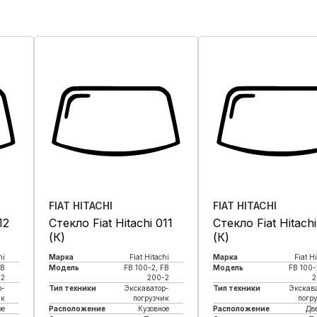
FIAT HITACHI
FIAT HITACHI
12
Стекло Fiat Hitachi 011
Стекло Fiat Hitach
(К)
(К)
hi
Марка
Fiat Hitachi
Марка
Fiat H
FB
Модель
FB 100-2, FB
Модель
FB 100-
-2
200-2
2
р-
Тип техники
Экскаватор-
Тип техники
Экскав
ик
погрузчик
погр
ое
Расположение
Кузовное
Расположение
Дв