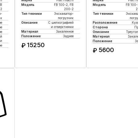
hi
Марка
Fiat Hitachi
Марка
Fiat H
FB
Модель
FB 100-2, FB
Модель
FB 100-
-2
200-2
2
р-
Тип техники
Экскаватор-
Тип техники
Экскав
ик
погрузчик
погр
ое
Описание
С шелкографией
Расположение
Куз
и отверстиями
ое
Сторона
П
Материал
Закаленное
е
Описание
Треуго
Положение
Заднее
ей
Материал
Закал
ми
Положение
З
15250
₽
ое
5600
₽
Купить в 1 клик
Купить в 1 кли