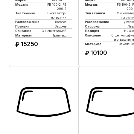
Марка
Fiat Hitachi
Марка
Fiat Hitac
Модель
FB 100-2, FB
Модель
FB 100-2, 
200-2
200
Тип техники
Экскаватор-
Тип техники
Экскавато
погрузчик
погрузч
Расположение
Лобовое
Расположение
Дверн
Позиция
Верхнее
Сторона
Лев
Описание
С шелкографией
Позиция
Нижне
Материал
Триплекс
Описание
С шелкографи
и отверстия
15250
₽
Материал
Закаленн
10100
₽
Купить в 1 клик
Купить в 1 клик