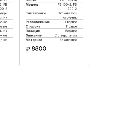
itachi
Марка
Fiat Hitachi
2, FB
Модель
FB 100-2, FB
00-2
200-2
атор-
Тип техники
Экскаватор-
узчик
погрузчик
овное
Расположение
Дверное
равое
Сторона
Правое
льник
Позиция
Верхнее
енное
Описание
С отверстиями
аднее
Материал
Закаленное
8800
₽
к
Купить в 1 клик