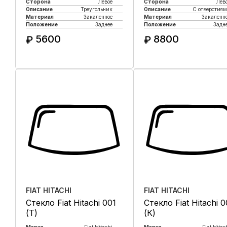
Сторона
Левое
Сторона
Лев
Описание
Треугольник
Описание
С отверстия
Материал
Закаленное
Материал
Закаленн
Положение
Заднее
Положение
Задн
5600
8800
₽
₽
Купить в 1 клик
Купить в 1 клик
FIAT HITACHI
FIAT HITACHI
Стекло Fiat Hitachi 001
Стекло Fiat Hitachi 
(Т)
(К)