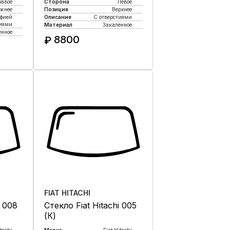
равое
Сторона
Левое
жнее
Позиция
Верхнее
афией
Описание
С отверстиями
тиями
Материал
Закаленное
енное
8800
₽
Купить в 1 клик
к
FIAT HITACHI
i 008
Стекло Fiat Hitachi 005
(К)