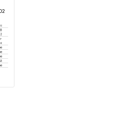
002
hi
FB
-2
р-
ик
ое
ое
е
ей
ое