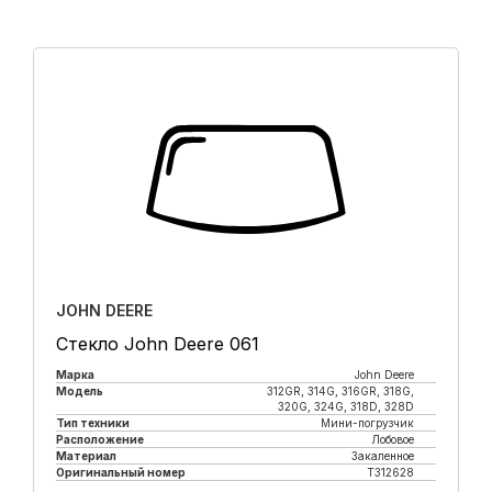
JOHN DEERE
Стекло John Deere 061
Марка
John Deere
Модель
312GR, 314G, 316GR, 318G,
320G, 324G, 318D, 328D
Тип техники
Мини-погрузчик
Расположение
Лобовое
Материал
Закаленное
Оригинальный номер
T312628