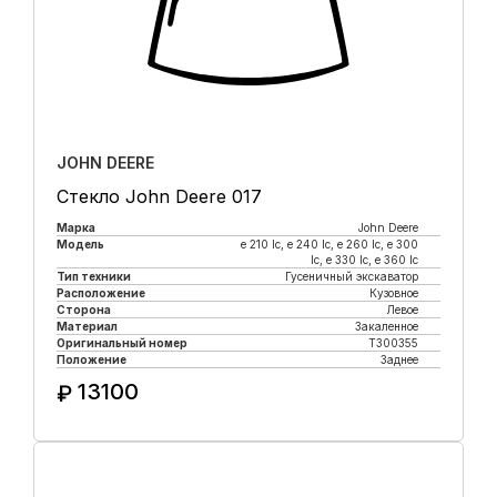
JOHN DEERE
Стекло John Deere 017
Марка
John Deere
Модель
e 210 lc, е 240 lc, e 260 lc, e 300
lc, e 330 lc, e 360 lc
Тип техники
Гусеничный экскаватор
Расположение
Кузовное
Сторона
Левое
Материал
Закаленное
Оригинальный номер
T300355
Положение
Заднее
13100
₽
Купить в 1 клик