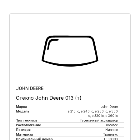
JOHN DEERE
Стекло John Deere 013 (т)
Марка
John Deere
Модель
e 210 lc, е 240 lc, e 260 lc, e 300
lc, e 330 lc, e 360 lc
Тип техники
Гусеничный экскаватор
Расположение
Лобовое
Позиция
Нижнее
Материал
Триплекс
Оригинальный номер
T300393