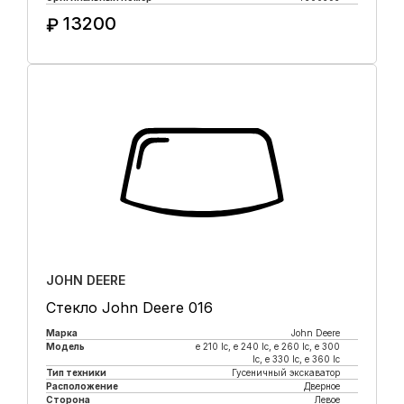
13200
₽
Купить в 1 клик
JOHN DEERE
Стекло John Deere 016
Марка
John Deere
Модель
e 210 lc, е 240 lc, e 260 lc, e 300
lc, e 330 lc, e 360 lc
Тип техники
Гусеничный экскаватор
Расположение
Дверное
Сторона
Левое