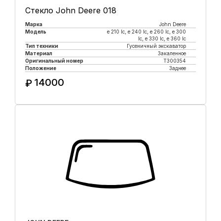
Стекло John Deere 018
Марка
John Deere
Модель
e 210 lc, е 240 lc, e 260 lc, e 300
lc, e 330 lc, e 360 lc
Тип техники
Гусеничный экскаватор
Материал
Закаленное
Оригинальный номер
T300354
Положение
Заднее
14000
₽
Купить в 1 клик