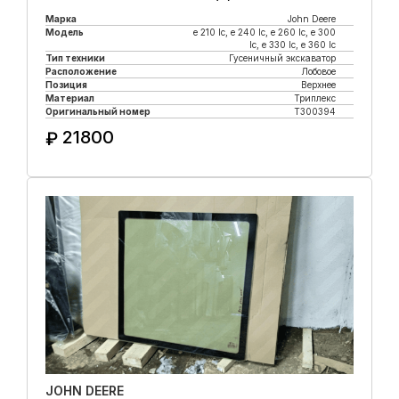
Марка
John Deere
Модель
e 210 lc, е 240 lc, e 260 lc, e 300
lc, e 330 lc, e 360 lc
Тип техники
Гусеничный экскаватор
Расположение
Лобовое
Позиция
Верхнее
Материал
Триплекс
Оригинальный номер
T300394
21800
₽
Купить в 1 клик
JOHN DEERE