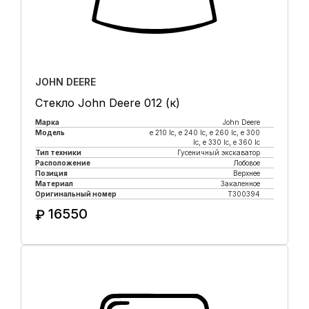
JOHN DEERE
Стекло John Deere 012 (к)
Марка
John Deere
Модель
e 210 lc, е 240 lc, e 260 lc, e 300
lc, e 330 lc, e 360 lc
Тип техники
Гусеничный экскаватор
Расположение
Лобовое
Позиция
Верхнее
Материал
Закаленное
Оригинальный номер
T300394
16550
₽
Купить в 1 клик