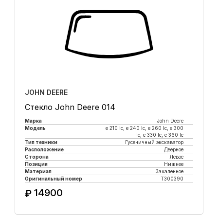
JOHN DEERE
Стекло John Deere 014
Марка
John Deere
Модель
e 210 lc, е 240 lc, e 260 lc, e 300
lc, e 330 lc, e 360 lc
Тип техники
Гусеничный экскаватор
Расположение
Дверное
Сторона
Левое
Позиция
Нижнее
Материал
Закаленное
Оригинальный номер
T300390
14900
₽
Купить в 1 клик