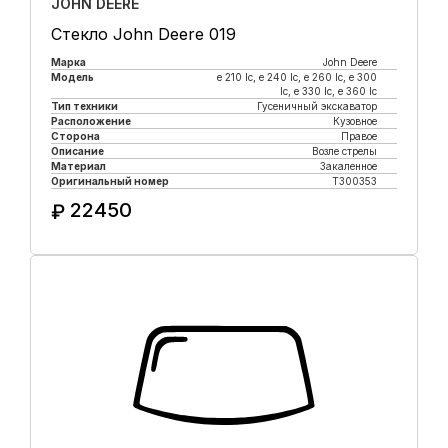
JOHN DEERE
Стекло John Deere 019
Марка
John Deere
Модель
e 210 lc, е 240 lc, e 260 lc, e 300
lc, e 330 lc, e 360 lc
Тип техники
Гусеничный экскаватор
Расположение
Кузовное
Сторона
Правое
Описание
Возле стрелы
Материал
Закаленное
Оригинальный номер
T300353
22450
₽
Купить в 1 клик