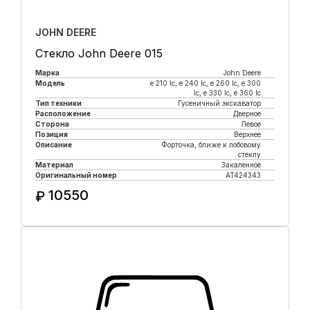
JOHN DEERE
Стекло John Deere 015
Марка
John Deere
Модель
e 210 lc, е 240 lc, e 260 lc, e 300
lc, e 330 lc, e 360 lc
Тип техники
Гусеничный экскаватор
Расположение
Дверное
Сторона
Левое
Позиция
Верхнее
Описание
Форточка, ближе к лобовому
стеклу
Материал
Закаленное
Оригинальный номер
AT424343
10550
₽
Купить в 1 клик