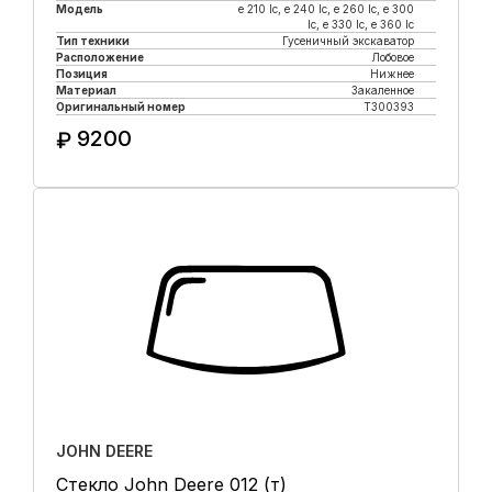
Модель
e 210 lc, е 240 lc, e 260 lc, e 300
lc, e 330 lc, e 360 lc
Тип техники
Гусеничный экскаватор
Расположение
Лобовое
Позиция
Нижнее
Материал
Закаленное
Оригинальный номер
T300393
9200
₽
Купить в 1 клик
JOHN DEERE
Стекло John Deere 012 (т)