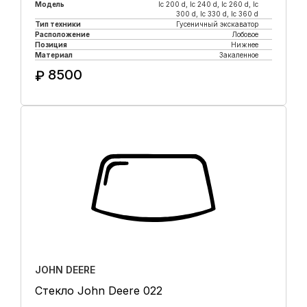
Модель
lc 200 d, lc 240 d, lc 260 d, lc
300 d, lc 330 d, lc 360 d
Тип техники
Гусеничный экскаватор
Расположение
Лобовое
Позиция
Нижнее
Материал
Закаленное
8500
₽
Купить в 1 клик
JOHN DEERE
Стекло John Deere 022