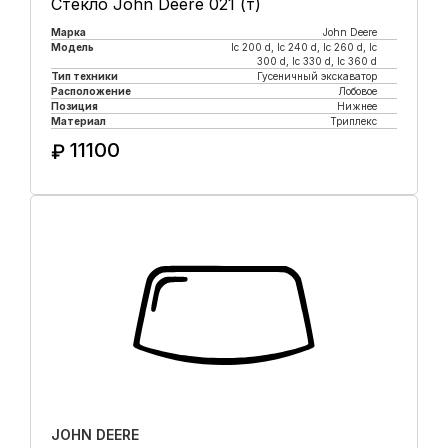
Стекло John Deere 021 (т)
Марка
John Deere
Модель
lc 200 d, lc 240 d, lc 260 d, lc
300 d, lc 330 d, lc 360 d
Тип техники
Гусеничный экскаватор
Расположение
Лобовое
Позиция
Нижнее
Материал
Триплекс
11100
₽
Купить в 1 клик
JOHN DEERE