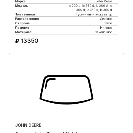
Марка
John Deere
Модель
lc 200 d, lc 240 d, lc 260 d, lc
300 d, lc 330 d, lc 360 d
Тип техники
Гусеничный экскаватор
Расположение
Дверное
Сторона
Левое
Позиция
Нижнее
Материал
Закаленное
13350
₽
Купить в 1 клик
JOHN DEERE