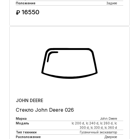
Положение
Заднее
16550
₽
Купить в 1 клик
JOHN DEERE
Стекло John Deere 026
Марка
John Deere
Модель
lc 200 d, lc 240 d, lc 260 d, lc
300 d, lc 330 d, lc 360 d
Тип техники
Гусеничный экскаватор
Расположение
Дверное