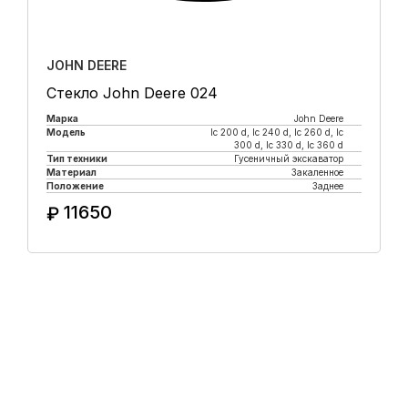
JOHN DEERE
Стекло John Deere 024
Марка
John Deere
Модель
lc 200 d, lc 240 d, lc 260 d, lc
300 d, lc 330 d, lc 360 d
Тип техники
Гусеничный экскаватор
Материал
Закаленное
Положение
Заднее
11650
₽
Купить в 1 клик