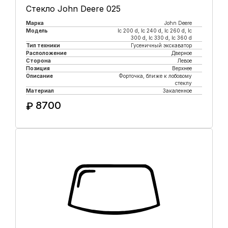
Стекло John Deere 025
Марка
John Deere
Модель
lc 200 d, lc 240 d, lc 260 d, lc
300 d, lc 330 d, lc 360 d
Тип техники
Гусеничный экскаватор
Расположение
Дверное
Сторона
Левое
Позиция
Верхнее
Описание
Форточка, ближе к лобовому
стеклу
Материал
Закаленное
8700
₽
Купить в 1 клик