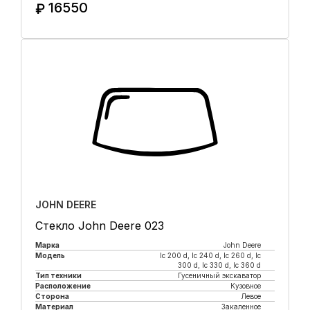
16550
₽
Купить в 1 клик
JOHN DEERE
Стекло John Deere 023
Марка
John Deere
Модель
lc 200 d, lc 240 d, lc 260 d, lc
300 d, lc 330 d, lc 360 d
Тип техники
Гусеничный экскаватор
Расположение
Кузовное
Сторона
Левое
Материал
Закаленное