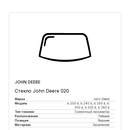
JOHN DEERE
Стекло John Deere 020
Марка
John Deere
Модель
lc 200 d, lc 240 d, lc 260 d, lc
300 d, lc 330 d, lc 360 d
Тип техники
Гусеничный экскаватор
Расположение
Лобовое
Позиция
Верхнее
Материал
Закаленное