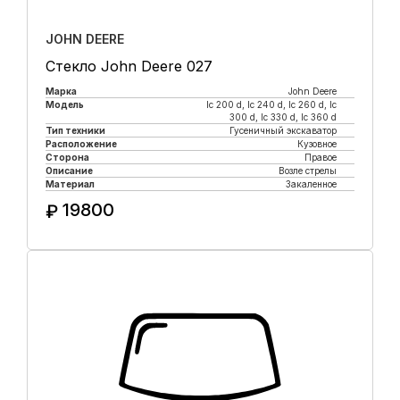
JOHN DEERE
Стекло John Deere 027
Марка
John Deere
Модель
lc 200 d, lc 240 d, lc 260 d, lc
300 d, lc 330 d, lc 360 d
Тип техники
Гусеничный экскаватор
Расположение
Кузовное
Сторона
Правое
Описание
Возле стрелы
Материал
Закаленное
19800
₽
Купить в 1 клик