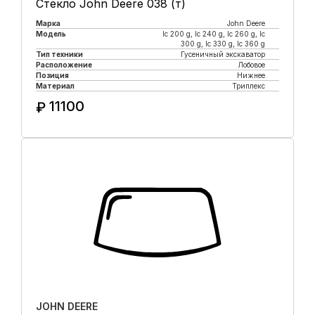
Стекло John Deere 038 (т)
Марка
John Deere
Модель
lc 200 g, lc 240 g, lc 260 g, lc
300 g, lc 330 g, lc 360 g
Тип техники
Гусеничный экскаватор
Расположение
Лобовое
Позиция
Нижнее
Материал
Триплекс
11100
₽
Купить в 1 клик
JOHN DEERE