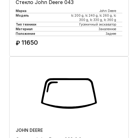
Стекло John Deere 043
Марка
John Deere
Модель
lc 200 g, lc 240 g, lc 260 g, lc
300 g, lc 330 g, lc 360 g
Тип техники
Гусеничный экскаватор
Материал
Закаленное
Положение
Заднее
11650
₽
Купить в 1 клик
JOHN DEERE