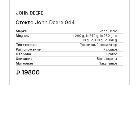
JOHN DEERE
Стекло John Deere 044
Марка
John Deere
Модель
lc 200 g, lc 240 g, lc 260 g, lc
300 g, lc 330 g, lc 360 g
Тип техники
Гусеничный экскаватор
Расположение
Кузовное
Сторона
Правое
Описание
Возле стрелы
Материал
Закаленное
19800
₽
Купить в 1 клик