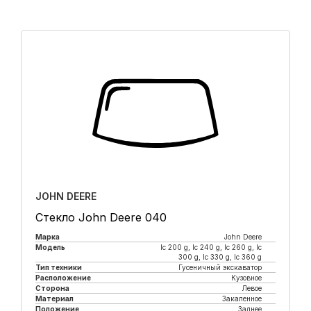
JOHN DEERE
Стекло John Deere 040
Марка
John Deere
Модель
lc 200 g, lc 240 g, lc 260 g, lc
300 g, lc 330 g, lc 360 g
Тип техники
Гусеничный экскаватор
Расположение
Кузовное
Сторона
Левое
Материал
Закаленное
Положение
Заднее