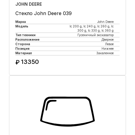
JOHN DEERE
Стекло John Deere 039
Марка
John Deere
Модель
lc 200 g, lc 240 g, lc 260 g, lc
300 g, lc 330 g, lc 360 g
Тип техники
Гусеничный экскаватор
Расположение
Дверное
Сторона
Левое
Позиция
Нижнее
Материал
Закаленное
13350
₽
Купить в 1 клик