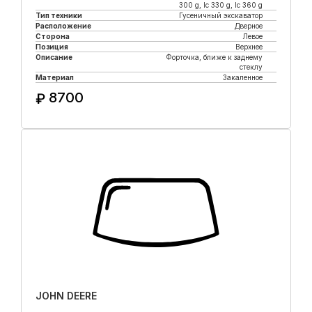
300 g, lc 330 g, lc 360 g
Тип техники
Гусеничный экскаватор
Расположение
Дверное
Сторона
Левое
Позиция
Верхнее
Описание
Форточка, ближе к заднему
стеклу
Материал
Закаленное
8700
₽
Купить в 1 клик
JOHN DEERE