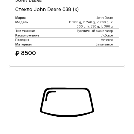
JOHN DEERE
Стекло John Deere 038 (к)
Марка
John Deere
Модель
lc 200 g, lc 240 g, lc 260 g, lc
300 g, lc 330 g, lc 360 g
Тип техники
Гусеничный экскаватор
Расположение
Лобовое
Позиция
Нижнее
Материал
Закаленное
8500
₽
Купить в 1 клик