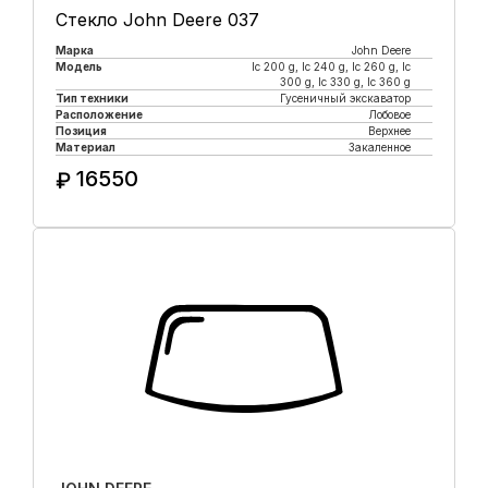
Стекло John Deere 037
Марка
John Deere
Модель
lc 200 g, lc 240 g, lc 260 g, lc
300 g, lc 330 g, lc 360 g
Тип техники
Гусеничный экскаватор
Расположение
Лобовое
Позиция
Верхнее
Материал
Закаленное
16550
₽
Купить в 1 клик