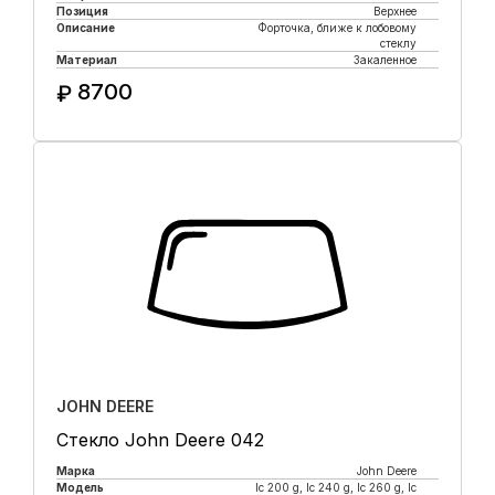
Позиция
Верхнее
Описание
Форточка, ближе к лобовому
стеклу
Материал
Закаленное
8700
₽
Купить в 1 клик
JOHN DEERE
Стекло John Deere 042
Марка
John Deere
Модель
lc 200 g, lc 240 g, lc 260 g, lc