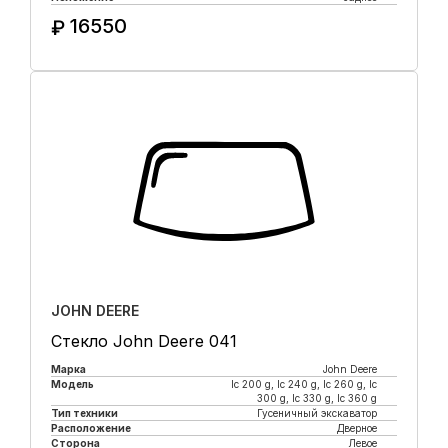
16550
₽
Купить в 1 клик
JOHN DEERE
Стекло John Deere 041
Марка
John Deere
Модель
lc 200 g, lc 240 g, lc 260 g, lc
300 g, lc 330 g, lc 360 g
Тип техники
Гусеничный экскаватор
Расположение
Дверное
Сторона
Левое