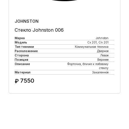
JOHNSTON
Стекло Johnston 006
Марка
Johnston
Модель
Cx 201, Cn 201
Тип техники
Коммунальная техника
Расположение
Дверное
Сторона
Левое
Позиция
Верхнее
Описание
Форточка, ближе к лобовому
стеклу
Материал
Закаленное
7550
₽
Купить в 1 клик