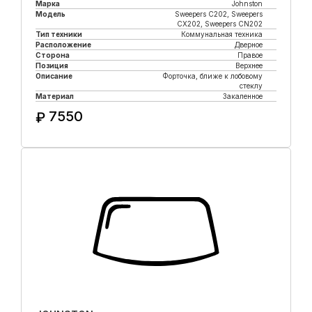
Марка
Johnston
Модель
Sweepers C202, Sweepers
CX202, Sweepers CN202
Тип техники
Коммунальная техника
Расположение
Дверное
Сторона
Правое
Позиция
Верхнее
Описание
Форточка, ближе к лобовому
стеклу
Материал
Закаленное
7550
₽
Купить в 1 клик