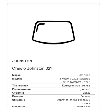
Купить в 1 клик
JOHNSTON
Стекло Johnston 021
Марка
Johnston
Модель
Sweepers C202, Sweepers
CX202, Sweepers CN202
Тип техники
Коммунальная техника
Расположение
Дверное
Сторона
Левое
Позиция
Верхнее
Описание
Форточка, ближе к заднему
стеклу
Материал
Закаленное