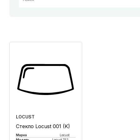
LOCUST
Стекло Locust 001 (K)
Марка
Locust
Модель
Locust 752,