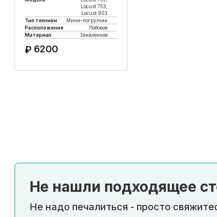
Locust 753,
Locust 903
Тип техники
Мини-погрузчик
Расположение
Лобовое
Материал
Закаленное
6200
₽
Купить в 1 клик
Не нашли подходящее ст
Не надо печалиться - просто свяжитес