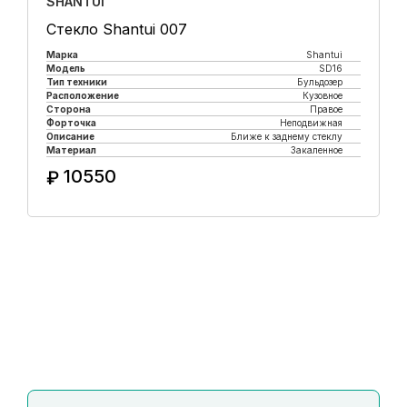
SHANTUI
Стекло Shantui 007
Марка
Shantui
Модель
SD16
Тип техники
Бульдозер
Расположение
Кузовное
Сторона
Правое
Форточка
Неподвижная
Описание
Ближе к заднему стеклу
Материал
Закаленное
10550
₽
Купить в 1 клик