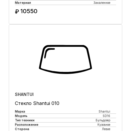
Материал
Закаленное
10550
₽
Купить в 1 клик
SHANTUI
Стекло Shantui 010
Марка
Shantui
Модель
SD16
Тип техники
Бульдозер
Расположение
Кузовное
Сторона
Левое