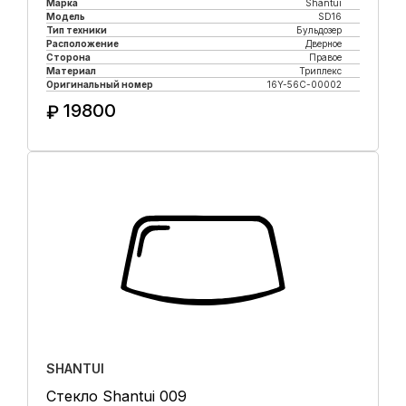
Марка
Shantui
Модель
SD16
Тип техники
Бульдозер
Расположение
Дверное
Сторона
Правое
Материал
Триплекс
Оригинальный номер
16Y-56C-00002
19800
₽
Купить в 1 клик
SHANTUI
Стекло Shantui 009