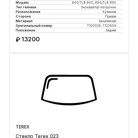
Модель
840/TLB 840, 890/TLB 890
Тип техники
Экскаватор-погрузчик
Расположение
Кузовное
Сторона
Правое
Материал
Закаленное
Оригинальный номер
T100028, T123604
Положение
Заднее
13200
₽
Купить в 1 клик
TEREX
Стекло Terex 023