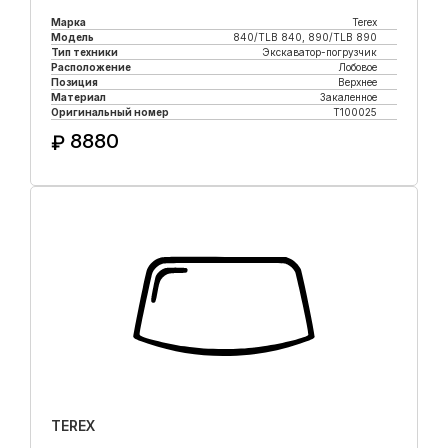
Марка
Terex
Модель
840/TLB 840, 890/TLB 890
Тип техники
Экскаватор-погрузчик
Расположение
Лобовое
Позиция
Верхнее
Материал
Закаленное
Оригинальный номер
T100025
8880
₽
Купить в 1 клик
TEREX