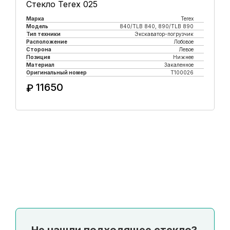
Стекло Terex 025
Марка
Terex
Модель
840/TLB 840, 890/TLB 890
Тип техники
Экскаватор-погрузчик
Расположение
Лобовое
Сторона
Левое
Позиция
Нижнее
Материал
Закаленное
Оригинальный номер
T100026
11650
₽
Купить в 1 клик