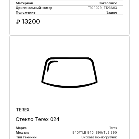
Материал
Закаленное
Оригинальный номер
T100029, T123603
Положение
Заднее
13200
₽
Купить в 1 клик
TEREX
Стекло Terex 024
Марка
Terex
Модель
840/TLB 840, 890/TLB 890
Тип техники
Экскаватор-погрузчик