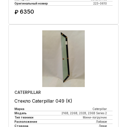
Оригинальный номер
223-0610
6350
₽
Купить в 1 клик
CATERPILLAR
Стекло Caterpillar 049 (K)
Марка
Caterpillar
Модель
216B, 226B, 232B, 236B Series 2
Тип техники
Мини-погрузчик
Расположение
Лобовое
Сторона
Левое