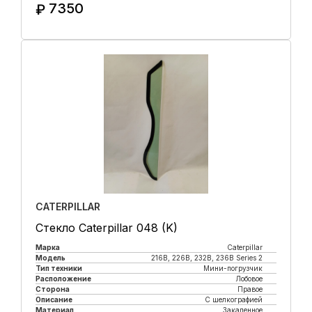
7350
₽
Купить в 1 клик
CATERPILLAR
Стекло Caterpillar 048 (K)
Марка
Caterpillar
Модель
216B, 226B, 232B, 236B Series 2
Тип техники
Мини-погрузчик
Расположение
Лобовое
Сторона
Правое
Описание
С шелкографией
Материал
Закаленное