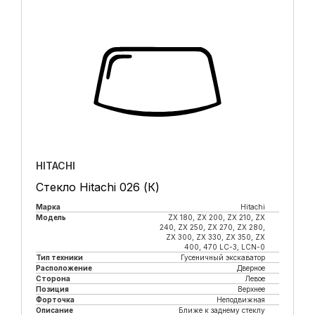
HITACHI
Стекло Hitachi 026 (К)
Марка
Hitachi
Модель
ZX 180, ZX 200, ZX 210, ZX
240, ZX 250, ZX 270, ZX 280,
ZX 300, ZX 330, ZX 350, ZX
400, 470 LC-3, LCN-0
Тип техники
Гусеничный экскаватор
Расположение
Дверное
Сторона
Левое
Позиция
Верхнее
Форточка
Неподвижная
Описание
Ближе к заднему стеклу