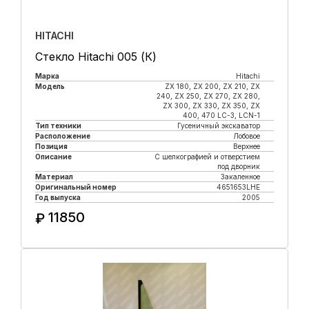
HITACHI
Стекло Hitachi 005 (К)
Марка
Hitachi
Модель
ZX 180, ZX 200, ZX 210, ZX
240, ZX 250, ZX 270, ZX 280,
ZX 300, ZX 330, ZX 350, ZX
400, 470 LC-3, LCN-1
Тип техники
Гусеничный экскаватор
Расположение
Лобовое
Позиция
Верхнее
Описание
С шелкографией и отверстием
под дворник
Материал
Закаленное
Оригинальный номер
4651653LHE
Год выпуска
2005
11850
₽
Купить в 1 клик