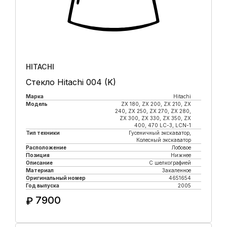
HITACHI
Стекло Hitachi 004 (K)
Марка
Hitachi
Модель
ZX 180, ZX 200, ZX 210, ZX
240, ZX 250, ZX 270, ZX 280,
ZX 300, ZX 330, ZX 350, ZX
400, 470 LC-3, LCN-1
Тип техники
Гусеничный экскаватор,
Колесный экскаватор
Расположение
Лобовое
Позиция
Нижнее
Описание
С шелкографией
Материал
Закаленное
Оригинальный номер
4651654
Год выпуска
2005
7900
₽
Купить в 1 клик