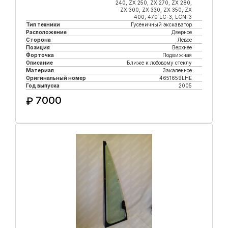
240, ZX 250, ZX 270, ZX 280,
ZX 300, ZX 330, ZX 350, ZX
400, 470 LC-3, LCN-3
Тип техники
Гусеничный экскаватор
Расположение
Дверное
Сторона
Левое
Позиция
Верхнее
Форточка
Подвижная
Описание
Ближе к лобовому стеклу
Материал
Закаленное
Оригинальный номер
4651659LHE
Год выпуска
2005
7000
₽
Купить в 1 клик