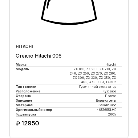
HITACHI
Стекло Hitachi 006
Марка
Hitachi
Модель
ZX 180, ZX 200, ZX 210, ZX
240, ZX 250, ZX 270, ZX 280,
ZX 300, ZX 330, ZX 350, ZX
400, 470 LC-3, LCN-2
Тип техники
Гусеничный экскаватор
Расположение
Кузовное
Сторона
Правое
Описание
Возле стрелы
Материал
Закаленное
Оригинальный номер
4651655LHE
Год выпуска
2005
12950
₽
Купить в 1 клик