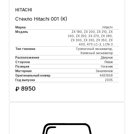
HITACHI
Стекло Hitachi 001 (K)
Марка
Hitachi
Модель
ZX 180, ZX 200, ZX 210, ZX
240, ZX 250, ZX 270, ZX 280,
ZX 300, ZX 330, ZX 350, ZX
400, 470 LC-3, LCN-3
Тип техники
Гусеничный экскаватор,
Колесный экскаватор
Расположение
Дверное
Сторона
Левое
Позиция
Нижнее
Материал
Закаленное
Оригинальный номер
4651658
Год выпуска
2005
8950
₽
Купить в 1 клик