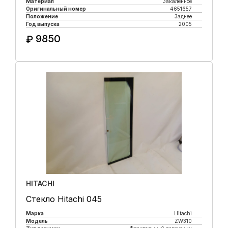
Материал
Закаленное
Оригинальный номер
4651657
Положение
Заднее
Год выпуска
2005
9850
₽
Купить в 1 клик
HITACHI
Стекло Hitachi 045
Марка
Hitachi
Модель
ZW310