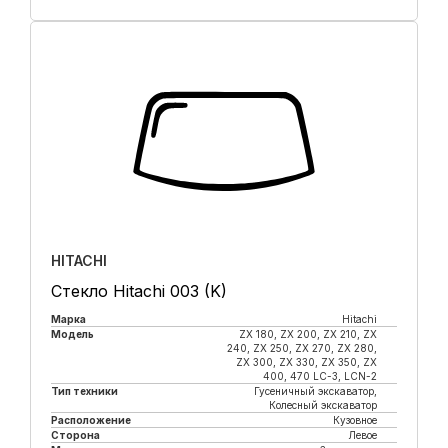
Купить в 1 клик
HITACHI
Стекло Hitachi 003 (K)
Марка
Hitachi
Модель
ZX 180, ZX 200, ZX 210, ZX
240, ZX 250, ZX 270, ZX 280,
ZX 300, ZX 330, ZX 350, ZX
400, 470 LC-3, LCN-2
Тип техники
Гусеничный экскаватор,
Колесный экскаватор
Расположение
Кузовное
Сторона
Левое