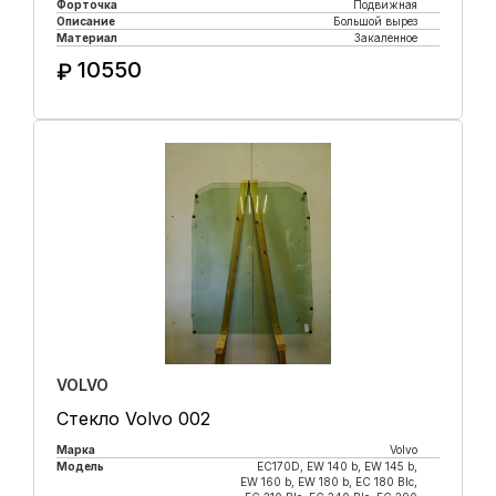
Форточка
Подвижная
Описание
Большой вырез
Материал
Закаленное
10550
₽
Купить в 1 клик
VOLVO
Стекло Volvo 002
Марка
Volvo
Модель
EC170D, EW 140 b, EW 145 b,
EW 160 b, EW 180 b, EC 180 Blc,