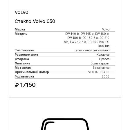
VOLVO
Стекло Volvo 050
Марка
Volvo
Модель
EW 140 b, EW 145 b, EW 160 b,
EW 180 b, EC 180 Blc, EC 210
Blc, EC 240 Blc, EC 290 Blc, EC
460 Blc
Тип техники
Гусеничный экскаватор
Расположение
Кузовное
Сторона
Правое
Описание
Возле стрелы
Материал
Закаленное
Оригинальный номер
VOE14508463
Год выпуска
2003
17150
₽
Купить в 1 клик