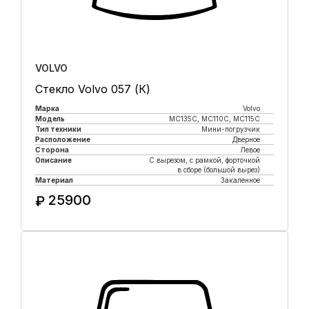
VOLVO
Стекло Volvo 057 (К)
Марка
Volvo
Модель
MC135C, MC110C, MC115C
Тип техники
Мини-погрузчик
Расположение
Дверное
Сторона
Левое
Описание
С вырезом, с рамкой, форточкой
в сборе (большой вырез)
Материал
Закаленное
25900
₽
Купить в 1 клик