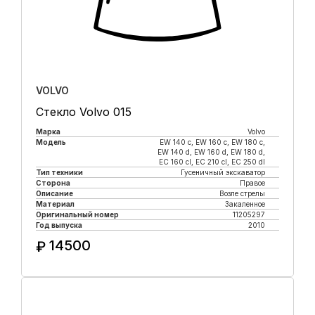
VOLVO
Стекло Volvo 015
Марка
Volvo
Модель
EW 140 с, EW 160 с, EW 180 c,
EW 140 d, EW 160 d, EW 180 d,
EC 160 cl, EC 210 cl, EC 250 dl
Тип техники
Гусеничный экскаватор
Сторона
Правое
Описание
Возле стрелы
Материал
Закаленное
Оригинальный номер
11205297
Год выпуска
2010
14500
₽
Купить в 1 клик