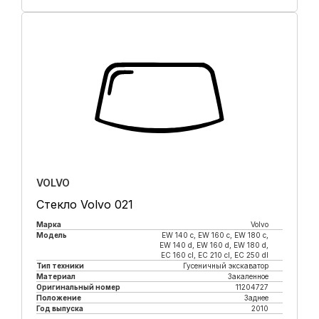
Купить в 1 клик
VOLVO
Стекло Volvo 021
Марка
Volvo
Модель
EW 140 с, EW 160 с, EW 180 c,
EW 140 d, EW 160 d, EW 180 d,
EC 160 cl, EC 210 cl, EC 250 dl
Тип техники
Гусеничный экскаватор
Материал
Закаленное
Оригинальный номер
11204727
Положение
Заднее
Год выпуска
2010