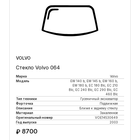
VOLVO
Стекло Volvo 064
Марка
Volvo
Модель
EW 140 b, EW 145 b, EW 160 b,
EW 180 b, EC 180 Blc, EC 210
Blc, EC 240 Blc, EC 290 Blc, EC
460 Blc
Тип техники
Гусеничный экскаватор
Форточка
Подвижная
Описание
Ближе к заднему стеклу
Материал
Закаленное
Оригинальный номер
VOE14530649
Год выпуска
2003
8700
₽