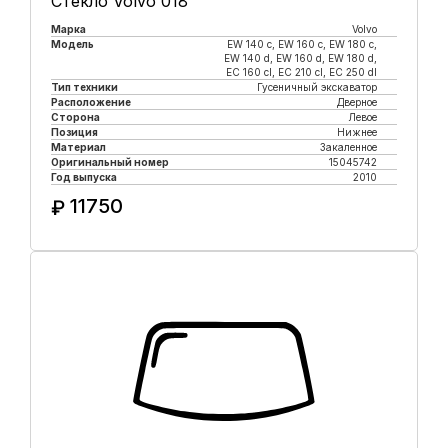
Стекло Volvo 018
Марка
Volvo
Модель
EW 140 с, EW 160 с, EW 180 c,
EW 140 d, EW 160 d, EW 180 d,
EC 160 cl, EC 210 cl, EC 250 dl
Тип техники
Гусеничный экскаватор
Расположение
Дверное
Сторона
Левое
Позиция
Нижнее
Материал
Закаленное
Оригинальный номер
15045742
Год выпуска
2010
11750
₽
Купить в 1 клик