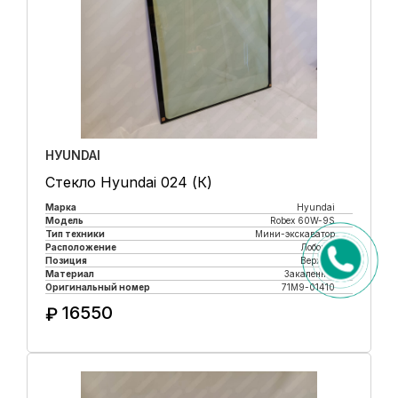
HУUNDAI
Стекло Hyundai 024 (К)
Марка
Hyundai
Модель
Robex 60W-9S
Тип техники
Мини-экскаватор
Расположение
Лобовое
Позиция
Верхнее
Материал
Закаленное
Оригинальный номер
71M9-01410
16550
₽
Купить в 1 клик