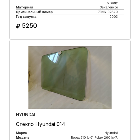
стеклу
Материал
Закаленное
Оригинальный номер
71N6-02540
Год выпуска
2003
5250
₽
Купить в 1 клик
HУUNDAI
Стекло Hyundai 014
Марка
Hyundai
Модель
Robex 210 lc-7, Robex 260 lc-7,