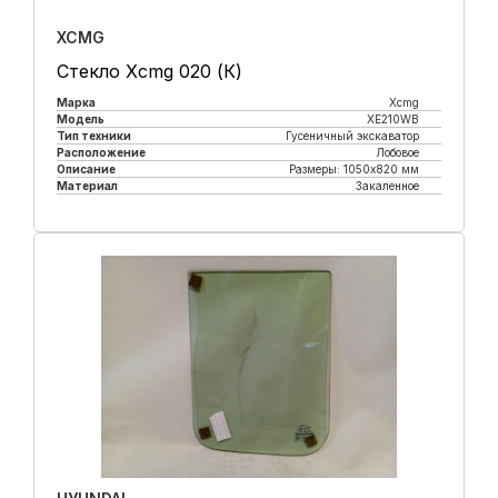
XCMG
Стекло Xcmg 020 (К)
Марка
Xcmg
Модель
XE210WB
Тип техники
Гусеничный экскаватор
Расположение
Лобовое
Описание
Размеры: 1050x820 мм
Материал
Закаленное
Купить в 1 клик