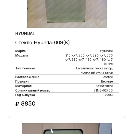
HУUNDAI
Стекло Hyundai 009(К)
Марка
Hyundai
Модель
210 lc-7, 260 lc-7, 290 lc-7, 300
lc-7, 330 lc-7, 450 lc-7, 480 lc, 7
серия
Тип техники
Гусеничный экскаватор,
Колесный экскаватор
Расположение
Лобовое
Позиция
Верхнее
Материал
Закаленное
Оригинальный номер
71N6-02700
Год выпуска
2003
8850
₽
Купить в 1 клик