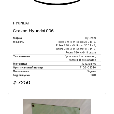
HУUNDAI
Стекло Hyundai 006
Марка
Hyundai
Модель
Robeх 210 lc-9, Robex 260 lc-9,
Robex 290 lc-9, Robex 300 lc-9,
Robex 330 lc-9, Robex 450 lc-9,
Robex 480 lc-9, 9 серия
Тип техники
Гусеничный экскаватор,
Колесный экскаватор
Материал
Закаленное
Оригинальный номер
71Q6-02740
Положение
Заднее
Год выпуска
2011
7250
₽
Купить в 1 клик