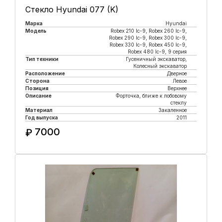
Стекло Hyundai 077 (K)
Марка
Hyundai
Модель
Robeх 210 lc-9, Robex 260 lc-9,
Robex 290 lc-9, Robex 300 lc-9,
Robex 330 lc-9, Robex 450 lc-9,
Robex 480 lc-9, 9 серия
Тип техники
Гусеничный экскаватор,
Колесный экскаватор
Расположение
Дверное
Сторона
Левое
Позиция
Верхнее
Описание
Форточка, ближе к лобовому
стеклу
Материал
Закаленное
Год выпуска
2011
7000
₽
Купить в 1 клик