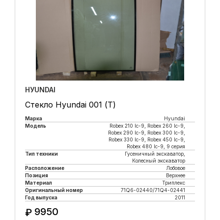
HУUNDAI
Стекло Hyundai 001 (Т)
Марка
Hyundai
Модель
Robeх 210 lc-9, Robex 260 lc-9,
Robex 290 lc-9, Robex 300 lc-9,
Robex 330 lc-9, Robex 450 lc-9,
Robex 480 lc-9, 9 серия
Тип техники
Гусеничный экскаватор,
Колесный экскаватор
Расположение
Лобовое
Позиция
Верхнее
Материал
Триплекс
Оригинальный номер
71Q6-02440/71Q4-02441
Год выпуска
2011
9950
₽