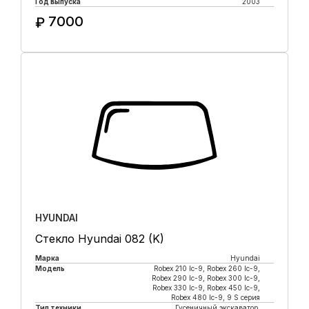
Год выпуска
2003
7000
₽
Купить в 1 клик
HУUNDAI
Стекло Hyundai 082 (K)
Марка
Hyundai
Модель
Robeх 210 lc-9, Robex 260 lc-9,
Robex 290 lc-9, Robex 300 lc-9,
Robex 330 lc-9, Robex 450 lc-9,
Robex 480 lc-9, 9 S серия
Тип техники
Гусеничный экскаватор,