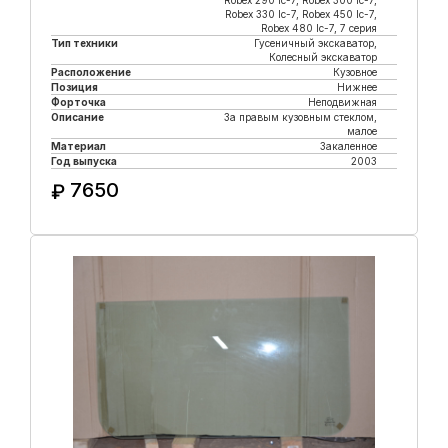
Robex 290 lc-7, Robex 300 lc-7,
Robex 330 lc-7, Robex 450 lc-7,
Robex 480 lc-7, 7 серия
Тип техники
Гусеничный экскаватор,
Колесный экскаватор
Расположение
Кузовное
Позиция
Нижнее
Форточка
Неподвижная
Описание
За правым кузовным стеклом,
малое
Материал
Закаленное
Год выпуска
2003
7650
₽
Купить в 1 клик