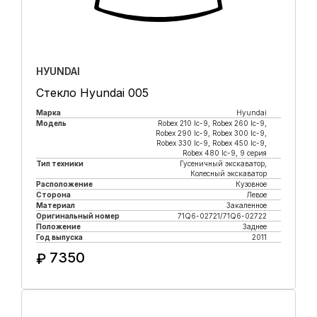
HУUNDAI
Стекло Hyundai 005
Марка
Hyundai
Модель
Robeх 210 lc-9, Robex 260 lc-9,
Robex 290 lc-9, Robex 300 lc-9,
Robex 330 lc-9, Robex 450 lc-9,
Robex 480 lc-9, 9 серия
Тип техники
Гусеничный экскаватор,
Колесный экскаватор
Расположение
Кузовное
Сторона
Левое
Материал
Закаленное
Оригинальный номер
71Q6-02721/71Q6-02722
Положение
Заднее
Год выпуска
2011
7350
₽
Купить в 1 клик