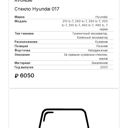
HУUNDAI
Стекло Hyundai 017
Марка
Hyundai
Модель
210 lc-7, 260 lc-7, 290 lc-7, 300
lc-7, 330 lc-7, 450 lc-7, 480 lc, 7
серия
Тип техники
Гусеничный экскаватор,
Колесный экскаватор
Расположение
Кузовное
Позиция
Нижнее
Форточка
Неподвижная
Описание
За правым кузовным стеклом,
малое
Материал
Закаленное
Год выпуска
2003
6050
₽
Купить в 1 клик