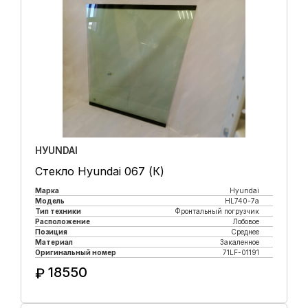
HУUNDAI
Стекло Hyundai 067 (К)
Марка
Hyundai
Модель
HL740-7a
Тип техники
Фронтальный погрузчик
Расположение
Лобовое
Позиция
Среднее
Материал
Закаленное
Оригинальный номер
71LF-01191
18550
₽
Купить в 1 клик