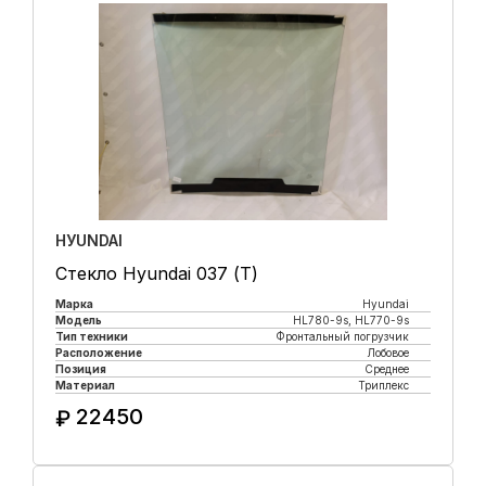
HУUNDAI
Стекло Hyundai 037 (Т)
Марка
Hyundai
Модель
HL780-9s, HL770-9s
Тип техники
Фронтальный погрузчик
Расположение
Лобовое
Позиция
Среднее
Материал
Триплекс
22450
₽
Купить в 1 клик