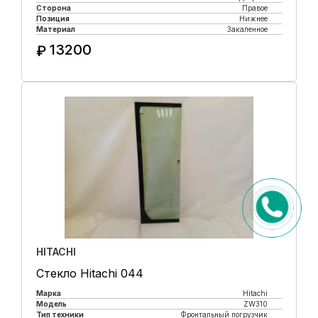
Сторона
Правое
Позиция
Нижнее
Материал
Закаленное
13200
₽
Купить в 1 клик
HITACHI
Стекло Hitachi 044
Марка
Hitachi
Модель
ZW310
Тип техники
Фронтальный погрузчик