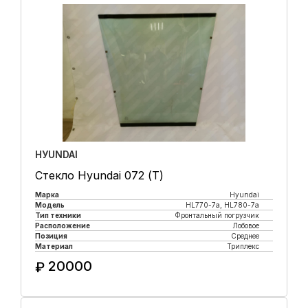
HУUNDAI
Стекло Hyundai 072 (Т)
Марка
Hyundai
Модель
HL770-7а, HL780-7а
Тип техники
Фронтальный погрузчик
Расположение
Лобовое
Позиция
Среднее
Материал
Триплекс
20000
₽
Купить в 1 клик