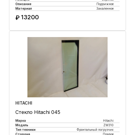
Описание
Подвижное
Материал
Закаленное
13200
₽
Купить в 1 клик
HITACHI
Стекло Hitachi 045
Марка
Hitachi
Модель
ZW310
Тип техники
Фронтальный погрузчик
Сторона
Правое