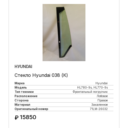
HУUNDAI
Стекло Hyundai 038 (К)
Марка
Hyundai
Модель
HL780-9s, HL770-9s
Тип техники
Фронтальный погрузчик
Расположение
Лобовое
Сторона
Правое
Материал
Закаленное
Оригинальный номер
71LM-26032
15850
₽
Купить в 1 клик