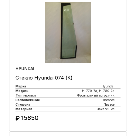
HУUNDAI
Стекло Hyundai 074 (К)
Марка
Hyundai
Модель
HL770-7а, HL780-7а
Тип техники
Фронтальный погрузчик
Расположение
Лобовое
Сторона
Правое
Материал
Закаленное
15850
₽
Купить в 1 клик