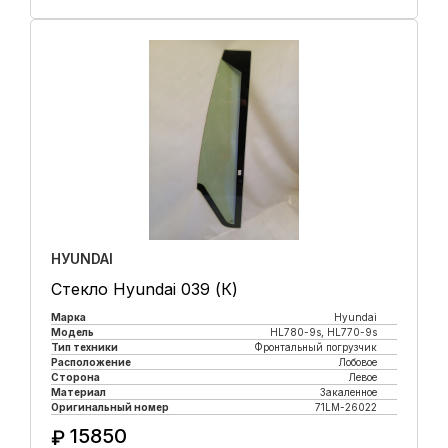
Купить в 1 клик
HУUNDAI
Стекло Hyundai 039 (К)
Марка
Hyundai
Модель
HL780-9s, HL770-9s
Тип техники
Фронтальный погрузчик
Расположение
Лобовое
Сторона
Левое
Материал
Закаленное
Оригинальный номер
71LM-26022
15850
₽