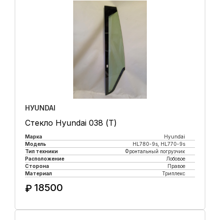
HУUNDAI
Стекло Hyundai 038 (Т)
Марка
Hyundai
Модель
HL780-9s, HL770-9s
Тип техники
Фронтальный погрузчик
Расположение
Лобовое
Сторона
Правое
Материал
Триплекс
18500
₽
Купить в 1 клик