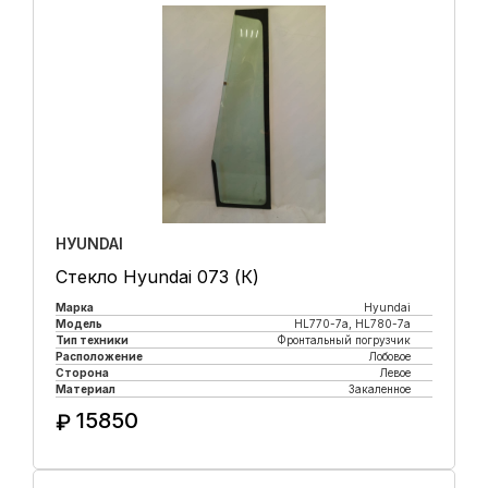
HУUNDAI
Стекло Hyundai 073 (К)
Марка
Hyundai
Модель
HL770-7а, HL780-7а
Тип техники
Фронтальный погрузчик
Расположение
Лобовое
Сторона
Левое
Материал
Закаленное
15850
₽
Купить в 1 клик