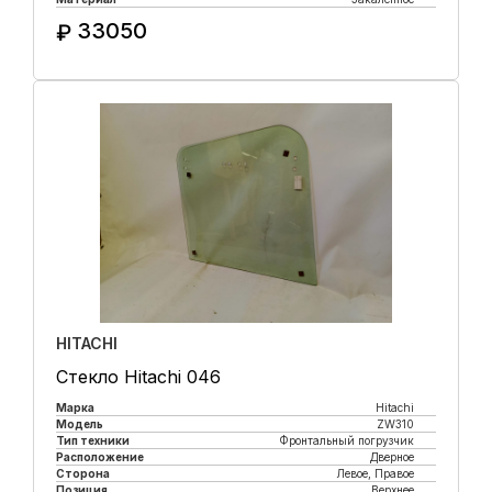
33050
₽
Купить в 1 клик
HITACHI
Стекло Hitachi 046
Марка
Hitachi
Модель
ZW310
Тип техники
Фронтальный погрузчик
Расположение
Дверное
Сторона
Левое, Правое
Позиция
Верхнее