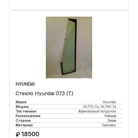
Купить в 1 клик
HУUNDAI
Стекло Hyundai 073 (Т)
Марка
Hyundai
Модель
HL770-7а, HL780-7а
Тип техники
Фронтальный погрузчик
Расположение
Лобовое
Сторона
Левое
Материал
Триплекс
18500
₽