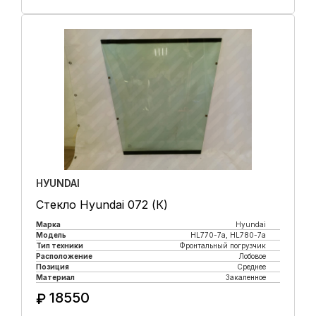
Купить в 1 клик
HУUNDAI
Стекло Hyundai 072 (К)
Марка
Hyundai
Модель
HL770-7а, HL780-7а
Тип техники
Фронтальный погрузчик
Расположение
Лобовое
Позиция
Среднее
Материал
Закаленное
18550
₽