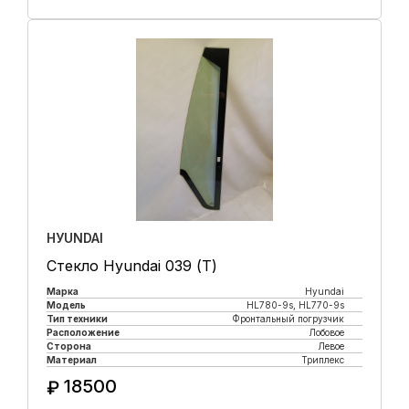
Купить в 1 клик
HУUNDAI
Стекло Hyundai 039 (Т)
Марка
Hyundai
Модель
HL780-9s, HL770-9s
Тип техники
Фронтальный погрузчик
Расположение
Лобовое
Сторона
Левое
Материал
Триплекс
18500
₽