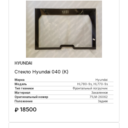
HУUNDAI
Стекло Hyundai 040 (К)
Марка
Hyundai
Модель
HL780-9s, HL770-9s
Тип техники
Фронтальный погрузчик
Материал
Закаленное
Оригинальный номер
71LM-26062
Положение
Заднее
18500
₽
Купить в 1 клик