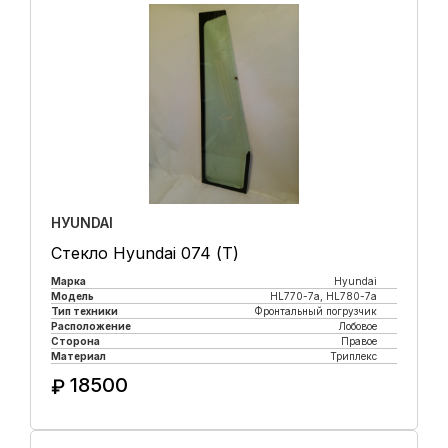
HУUNDAI
Стекло Hyundai 074 (Т)
Марка
Hyundai
Модель
HL770-7а, HL780-7а
Тип техники
Фронтальный погрузчик
Расположение
Лобовое
Сторона
Правое
Материал
Триплекс
18500
₽
Купить в 1 клик