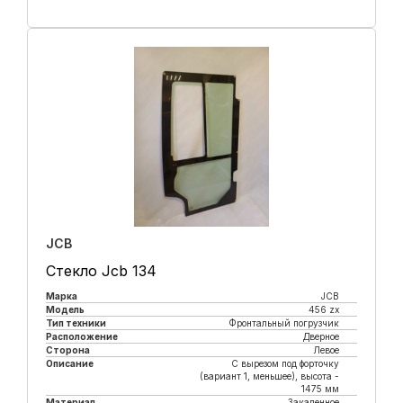
Купить в 1 клик
JCB
Стекло Jcb 134
Марка
JCB
Модель
456 zx
Тип техники
Фронтальный погрузчик
Расположение
Дверное
Сторона
Левое
Описание
С вырезом под форточку
(вариант 1, меньшее), высота -
1475 мм
Материал
Закаленное