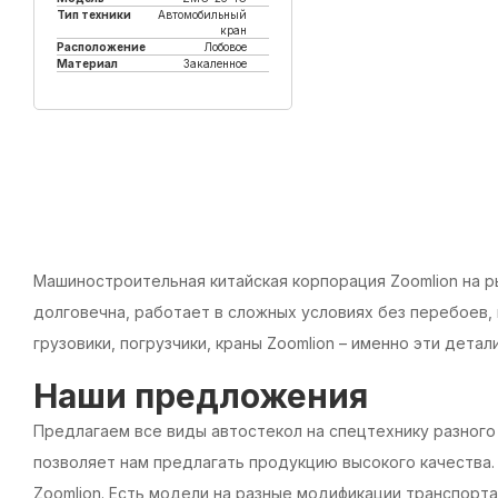
Тип техники
Автомобильный
кран
Расположение
Лобовое
Материал
Закаленное
Купить в 1 клик
Машиностроительная китайская корпорация Zoomlion на ры
долговечна, работает в сложных условиях без перебоев, 
грузовики, погрузчики, краны Zoomlion – именно эти дет
Наши предложения
Предлагаем все виды автостекол на спецтехнику разного
позволяет нам предлагать продукцию высокого качества. 
Zoomlion. Есть модели на разные модификации транспорта