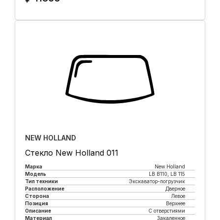
Купить в 1 клик
NEW HOLLAND
Стекло New Holland 011
Марка
New Holland
Модель
LB B110, LB 115
Тип техники
Экскаватор-погрузчик
Расположение
Дверное
Сторона
Левое
Позиция
Верхнее
Описание
С отверстиями
Материал
Закаленное