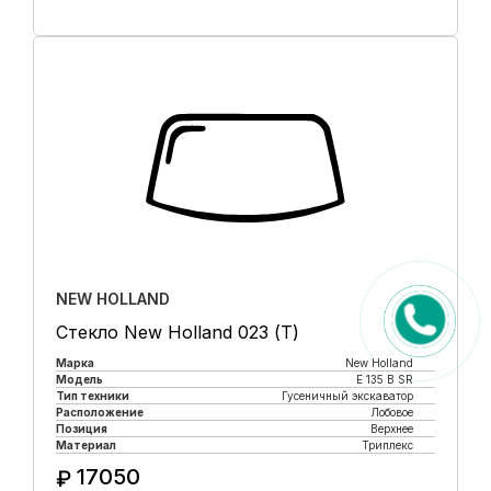
Купить в 1 клик
NEW HOLLAND
Стекло New Holland 023 (Т)
Марка
New Holland
Модель
E 135 B SR
Тип техники
Гусеничный экскаватор
Расположение
Лобовое
Позиция
Верхнее
Материал
Триплекс
17050
₽