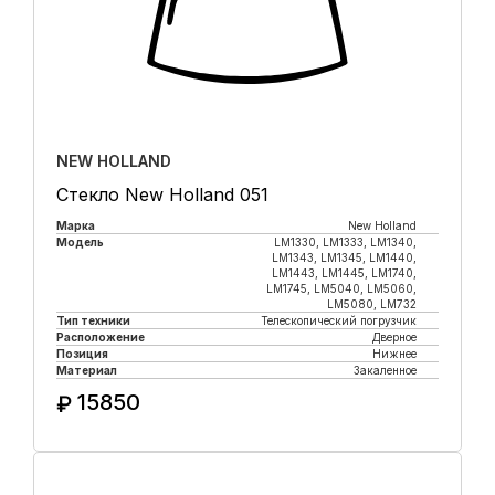
NEW HOLLAND
Стекло New Holland 051
Марка
New Holland
Модель
LM1330, LM1333, LM1340,
LM1343, LM1345, LM1440,
LM1443, LM1445, LM1740,
LM1745, LM5040, LM5060,
LM5080, LM732
Тип техники
Телескопический погрузчик
Расположение
Дверное
Позиция
Нижнее
Материал
Закаленное
15850
₽
Купить в 1 клик