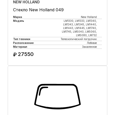
NEW HOLLAND
Стекло New Holland 049
Марка
New Holland
Модель
LM1330, LM1333, LM1340,
LM1343, LM1345, LM1440,
LM1443, LM1445, LM1740,
LM1745, LM5040, LM5060,
LM5080, LM732
Тип техники
Телескопический погрузчик
Расположение
Лобовое
Материал
Закаленное
27550
₽
Купить в 1 клик