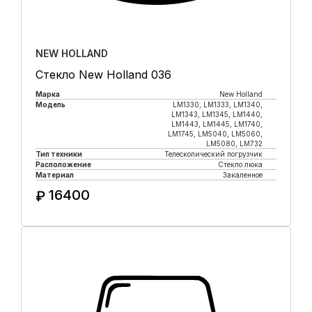
NEW HOLLAND
Стекло New Holland 036
Марка
New Holland
Модель
LM1330, LM1333, LM1340,
LM1343, LM1345, LM1440,
LM1443, LM1445, LM1740,
LM1745, LM5040, LM5060,
LM5080, LM732
Тип техники
Телескопический погрузчик
Расположение
Стекло люка
Материал
Закаленное
16400
₽
Купить в 1 клик