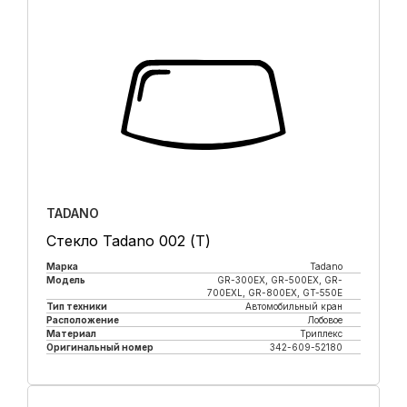
TADANO
Стекло Tadano 002 (Т)
Марка
Tadano
Модель
GR-300EX, GR-500EX, GR-
700EXL, GR-800EX, GT-550E
Тип техники
Автомобильный кран
Расположение
Лобовое
Материал
Триплекс
Оригинальный номер
342-609-52180
Купить в 1 клик