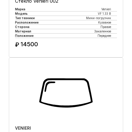
Стекло Venieri 002
Марка
Venieri
Модель
VF 1.33 B
Тип техники
Мини-погрузчик
Расположение
Кузовное
Сторона
Правое
Материал
Закаленное
Положение
Переднее
14500
₽
Купить в 1 клик
VENIERI