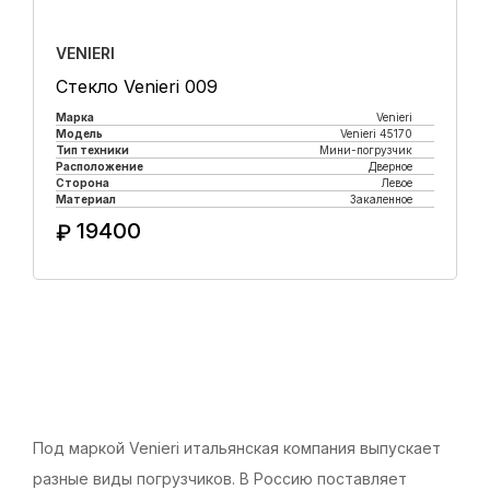
VENIERI
Стекло Venieri 009
Марка
Venieri
Модель
Venieri 45170
Тип техники
Мини-погрузчик
Расположение
Дверное
Сторона
Левое
Материал
Закаленное
19400
₽
Купить в 1 клик
Под маркой Venieri итальянская компания выпускает
разные виды погрузчиков. В Россию поставляет