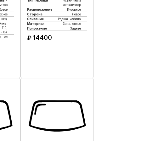
чный
Тип техники
Гусеничный
ватор
экскаватор
бовое
Расположение
Кузовное
рхнее
Сторона
Левое
 низ,
Описание
Редкая кабина
бина,
Материал
Закаленное
 110,
Положение
Заднее
 - 84
14400
₽
енное
Купить в 1 клик
к