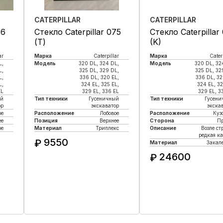
CATERPILLAR
CATERPILLAR
76
Стекло Caterpillar 075
Стекло Caterpillar
(Т)
(K)
ar
Марка
Caterpillar
Марка
Cater
L,
Модель
320 DL, 324 DL,
Модель
320 DL, 32
L,
325 DL, 329 DL,
325 DL, 32
L,
336 DL, 320 EL,
336 DL, 32
L,
324 EL, 325 EL,
324 EL, 32
EL
329 EL, 336 EL
329 EL, 3
ый
Тип техники
Гусеничный
Тип техники
Гусени
ор
экскаватор
экска
ое
Расположение
Лобовое
Расположение
Куз
е
Позиция
Верхнее
Сторона
П
ое
Материал
Триплекс
Описание
Возле ст
редкая к
9550
₽
Материал
Закал
24600
₽
Купить в 1 клик
Купить в 1 кли