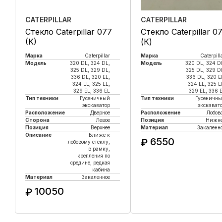
CATERPILLAR
CATERPILLAR
Стекло Caterpillar 077
Стекло Caterpillar 0
(K)
(К)
Марка
Caterpillar
Марка
Caterpill
Модель
320 DL, 324 DL,
Модель
320 DL, 324 D
325 DL, 329 DL,
325 DL, 329 D
336 DL, 320 EL,
336 DL, 320 E
324 EL, 325 EL,
324 EL, 325 E
329 EL, 336 EL
329 EL, 336 
Тип техники
Гусеничный
Тип техники
Гусеничн
экскаватор
экскават
Расположение
Дверное
Расположение
Лобов
Сторона
Левое
Позиция
Нижне
Позиция
Верхнее
Материал
Закаленн
Описание
Ближе к
6550
₽
лобовому стеклу,
в рамку,
крепления по
Купить в 1 клик
средине, редкая
кабина
Материал
Закаленное
10050
₽
Купить в 1 клик