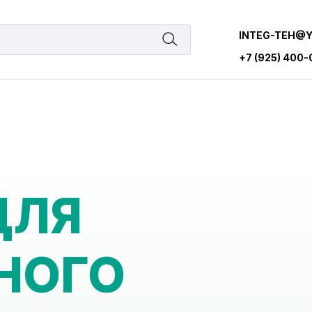
INTEG-TEH@
+7 (925) 400
ДЛЯ
НОГО