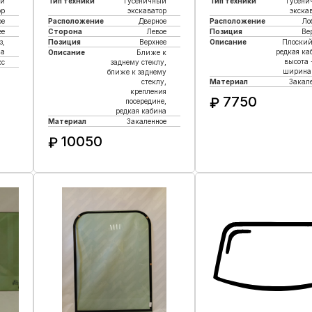
ый
Тип техники
Гусеничный
Тип техники
Гусени
ор
экскаватор
экска
ое
Расположение
Дверное
Расположение
Ло
е
Сторона
Левое
Позиция
Ве
з,
Позиция
Верхнее
Описание
Плоский
на
редкая ка
Описание
Ближе к
высота -
кс
заднему стеклу,
ширина
ближе к заднему
стеклу,
Материал
Закал
крепления
7750
₽
посередине,
редкая кабина
Материал
Закаленное
Купить в 1 кли
10050
₽
Купить в 1 клик