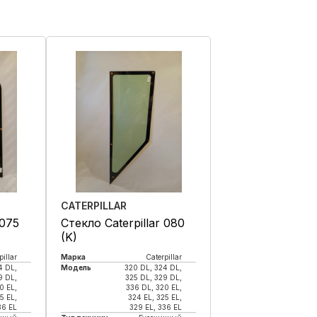
CATERPILLAR
 075
Стекло Caterpillar 080
(K)
pillar
Марка
Caterpillar
4 DL,
Модель
320 DL, 324 DL,
9 DL,
325 DL, 329 DL,
0 EL,
336 DL, 320 EL,
5 EL,
324 EL, 325 EL,
36 EL
329 EL, 336 EL