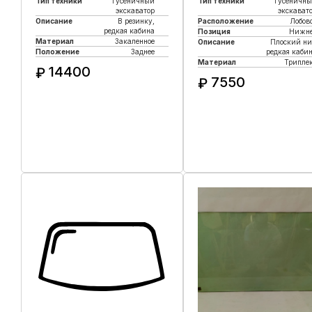
Тип техники
Гусеничный
Тип техники
Гусеничн
экскаватор
экскават
Описание
В резинку,
Расположение
Лобов
редкая кабина
Позиция
Нижне
Материал
Закаленное
Описание
Плоский ни
Положение
Заднее
редкая каби
Материал
Трипле
14400
₽
7550
₽
Купить в 1 клик
Купить в 1 клик