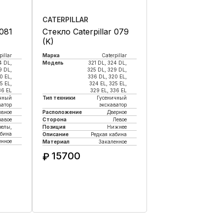
CATERPILLAR
 081
Стекло Caterpillar 079
(K)
pillar
Марка
Caterpillar
4 DL,
Модель
321 DL, 324 DL,
9 DL,
325 DL, 329 DL,
0 EL,
336 DL, 320 EL,
5 EL,
324 EL, 325 EL,
36 EL
329 EL, 336 EL
чный
Тип техники
Гусеничный
ватор
экскаватор
овное
Расположение
Дверное
равое
Сторона
Левое
релы,
Позиция
Нижнее
абина
Описание
Редкая кабина
енное
Материал
Закаленное
15700
₽
к
Купить в 1 клик