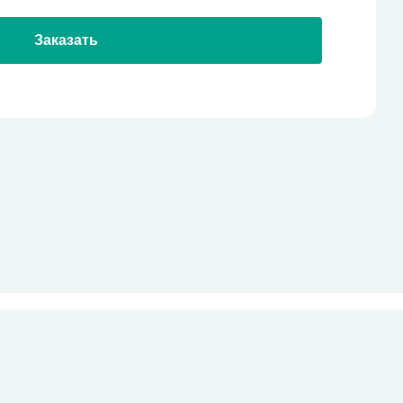
Заказать
стекло
Все права защищены
pro-site.org
powered by