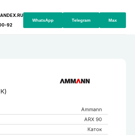
YANDEX.RU
WhatsApp
Telegram
Max
-00-92
К)
Ammann
ARX 90
Каток