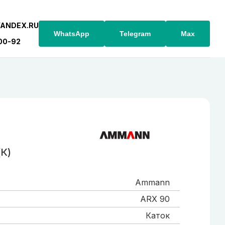
YANDEX.RU
WhatsApp
Telegram
Max
-00-92
К)
Ammann
ARX 90
Каток