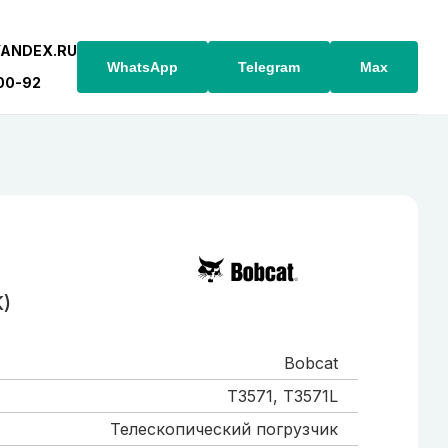
YANDEX.RU
WhatsApp
Telegram
Max
-00-92
K)
Bobcat
T3571, T3571L
Телескопический погрузчик