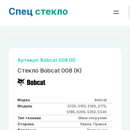
Спец
стекло
Артикул: Bobcat 008 (K)
Стекло Bobcat 008 (K)
Марка
Bobcat
Модель
S130, S150, S160, S175,
S185, S205, S250, S330
Тип техники
Мини-погрузчик
Сторона
Левое, Правое