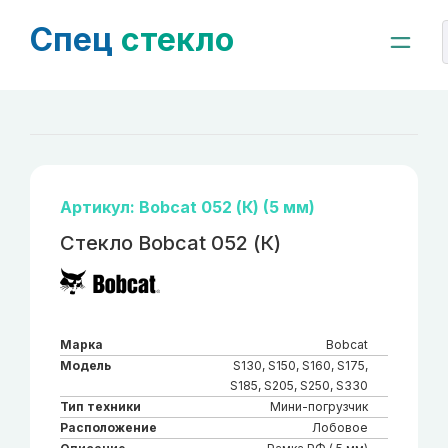
Спец
стекло
Артикул: Bobcat 052 (К) (5 мм)
Стекло Bobcat 052 (К)
Марка
Bobcat
Модель
S130, S150, S160, S175,
S185, S205, S250, S330
Тип техники
Мини-погрузчик
Расположение
Лобовое