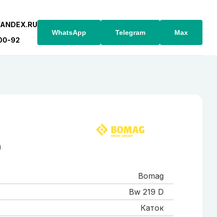
YANDEX.RU
WhatsApp
Telegram
Max
-00-92
)
Bomag
Bw 219 D
Каток