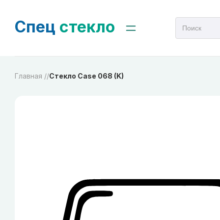
Спец
стекло
Главная /
/
Стекло Case 068 (K)