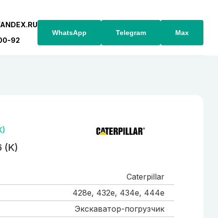
YANDEX.RU
WhatsApp
Telegram
Max
-00-92
K)
 (K)
Caterpillar
428e, 432e, 434e, 444e
Экскаватор-погрузчик