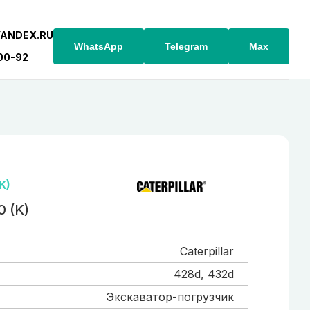
YANDEX.RU
WhatsApp
Telegram
Max
-00-92
K)
0 (K)
Caterpillar
428d, 432d
Экскаватор-погрузчик