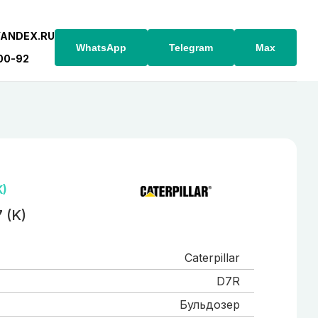
YANDEX.RU
WhatsApp
Telegram
Max
-00-92
K)
 (K)
Caterpillar
D7R
Бульдозер