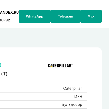
YANDEX.RU
WhatsApp
Telegram
Max
-00-92
)
 (Т)
Caterpillar
D7R
Бульдозер