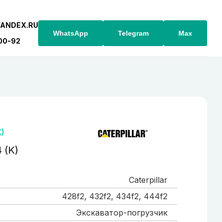
YANDEX.RU
WhatsApp
Telegram
Max
-00-92
K)
 (K)
Caterpillar
428f2, 432f2, 434f2, 444f2
Экскаватор-погрузчик