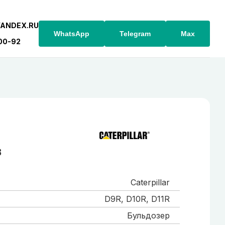
YANDEX.RU
WhatsApp
Telegram
Max
-00-92
8
Caterpillar
D9R, D10R, D11R
Бульдозер