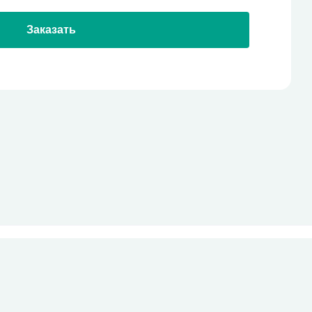
Заказать
стекло
Все права защищены
pro-site.org
powered by