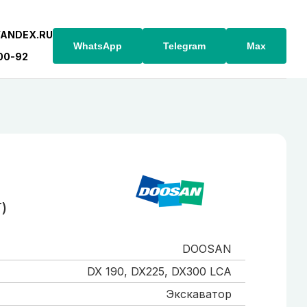
YANDEX.RU
WhatsApp
Telegram
Max
-00-92
)
DOOSAN
DX 190, DX225, DX300 LCA
Экскаватор