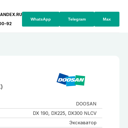
YANDEX.RU
WhatsApp
Telegram
Max
-00-92
)
DOOSAN
DX 190, DX225, DX300 NLCV
Экскаватор