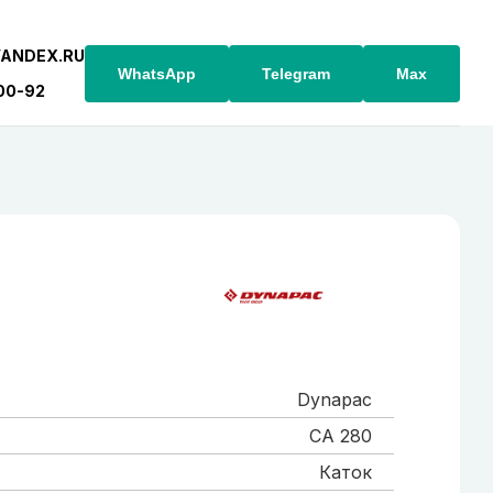
YANDEX.RU
WhatsApp
Telegram
Max
-00-92
Dynapac
CA 280
Каток