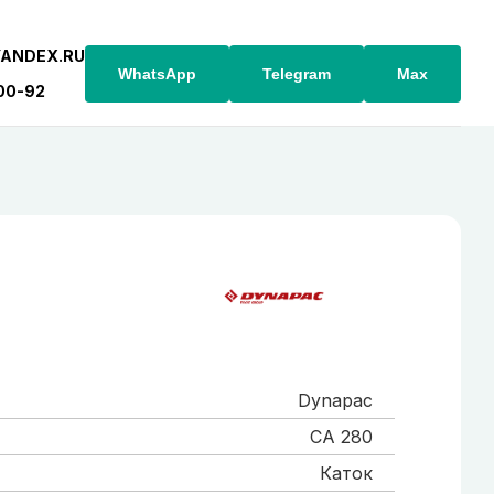
YANDEX.RU
WhatsApp
Telegram
Max
-00-92
Dynapac
CA 280
Каток