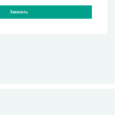
Заказать
стекло
Все права защищены
pro-site.org
powered by