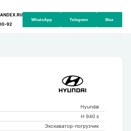
YANDEX.RU
WhatsApp
Telegram
Max
-00-92
Hyundai
H 940 s
Экскаватор-погрузчик