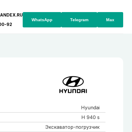
YANDEX.RU
WhatsApp
Telegram
Max
-00-92
Hyundai
H 940 s
Экскаватор-погрузчик