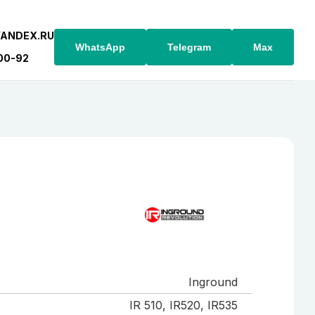
YANDEX.RU
WhatsApp
Telegram
Max
-00-92
Inground
IR 510, IR520, IR535