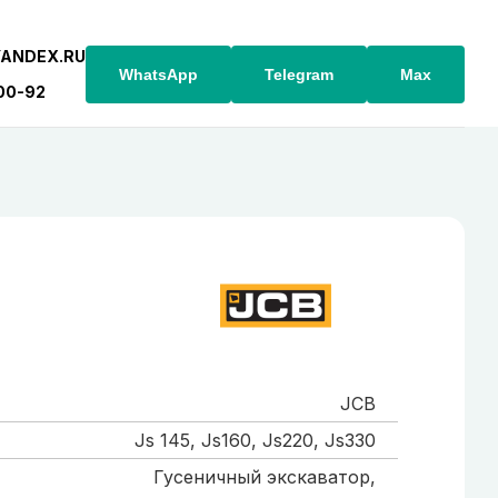
YANDEX.RU
WhatsApp
Telegram
Max
-00-92
JCB
Js 145, Js160, Js220, Js330
Гусеничный экскаватор,