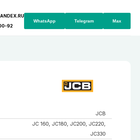
YANDEX.RU
WhatsApp
Telegram
Max
-00-92
JCB
JC 160, JC180, JC200, JC220,
JC330