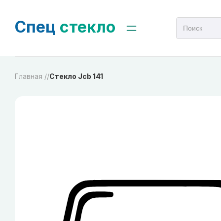
Спец
стекло
Главная /
/
Стекло Jcb 141