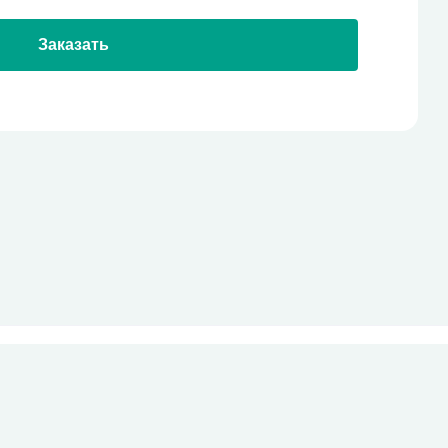
Заказать
стекло
Все права защищены
pro-site.org
powered by