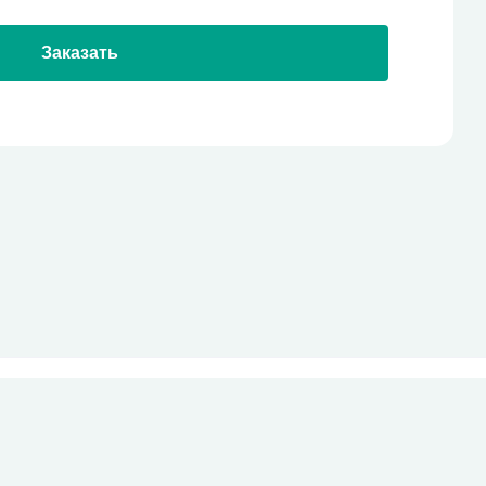
Заказать
стекло
Все права защищены
pro-site.org
powered by