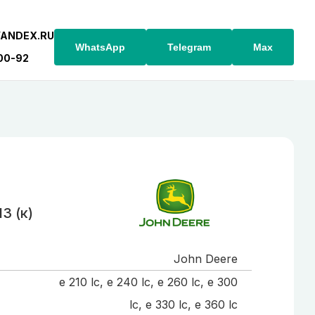
YANDEX.RU
WhatsApp
Telegram
Max
-00-92
3 (к)
John Deere
e 210 lc, е 240 lc, e 260 lc, e 300
lc, e 330 lc, e 360 lc